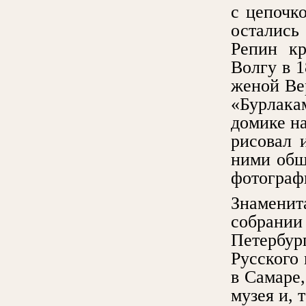
с цепочк
остались
Репин кра
Волгу в 1
женой Ве
«Бурлака
домике н
рисовал 
ними общ
фотограф
Знамени
собрании
Петербур
Русского 
в Самаре,
музея и, 