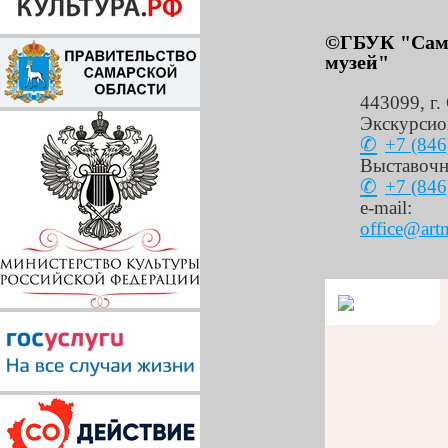
©ГБУК "Сама
музей"
443099
,
г.
Экскурсио
+7 (846
Выставочн
+7 (846
e-mail:
office@art