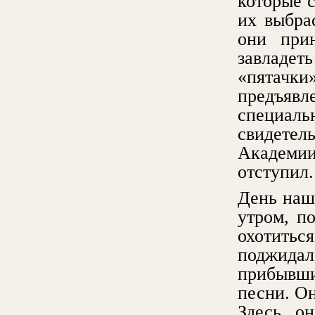
которые с
их выбра
они прин
завладе
«пятачки
предъяв
специал
свидетель
Академии
отступил.
День наш
утром, п
охотитьс
поджидал
прибывши
песни. Он
Здесь он