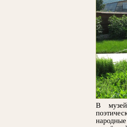
В музей
поэтиче
народны