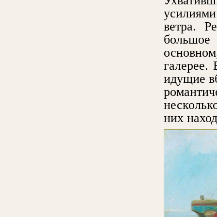
Ухватив
усилиями
ветра. Р
большое 
основном
галерее.
идущие вб
романтич
нескольк
них наход