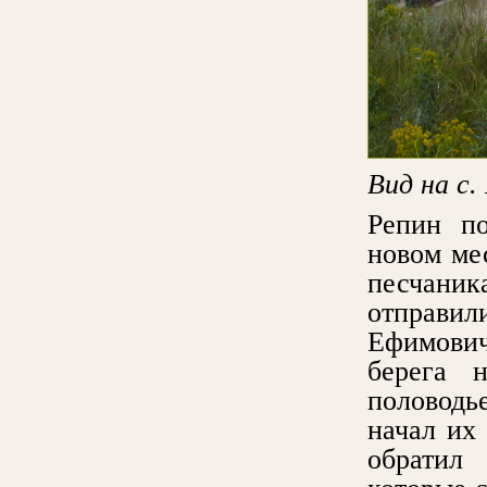
Вид на с.
Репин по
новом ме
песчаник
отправил
Ефимови
берега 
половодь
начал их 
обратил