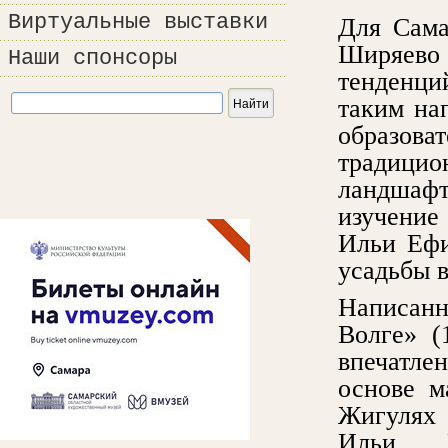
Виртуальные выставки
Для Сама
Ширяево
Наши спонсоры
тенденци
таким на
образов
традицио
ландшаф
изучение
Ильи Ефи
усадьбы в
Написан
Волге» (
впечатле
основе м
Жигулях 
Ильи Е