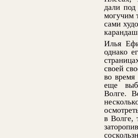
дали под
могучим 
сами худ
карандаш
Илья Ефи
однако е
страница
своей сво
во время
еще выби
Волге. В
несколь
осмотреть
в Волге,
заторопи
соскольз