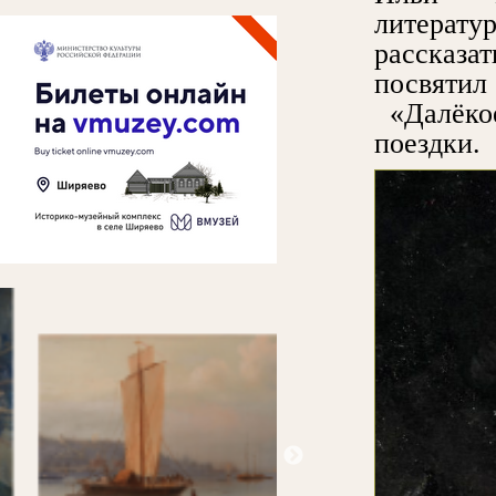
литерату
рассказа
посвяти
«Далёкое
поездки.