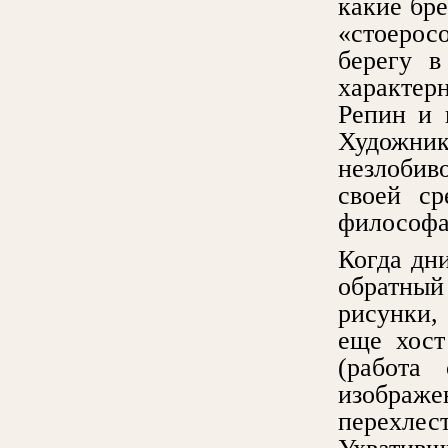
какие бре
«стоерос
берегу в
характерн
Репин и 
Художн
незлобив
своей с
философа
Когда дни
обратный
рисунки,
еще хост
(работа
изобра
перехле