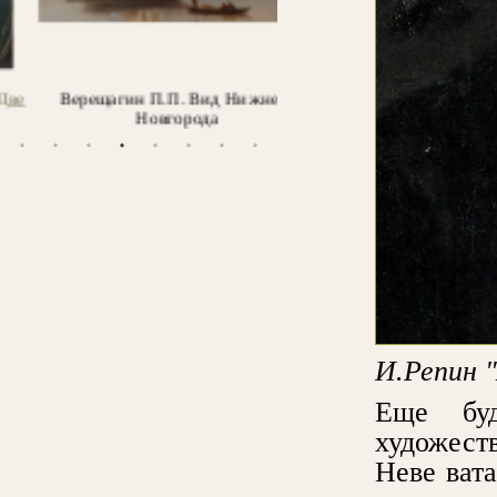
Верещагин П.П. Вид Нижнего
Takabayashi M. У входа в
Новгорода
И.Репин 
Еще буд
художест
Неве вата