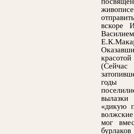
посвяще
живопи
отправит
вскоре 
Васили
Е.К.Мака
Оказавши
красотой
(Сейчас
затопивш
годы ги
поселили
вылазки
«дикую п
волжские 
мог вмес
бурлаков