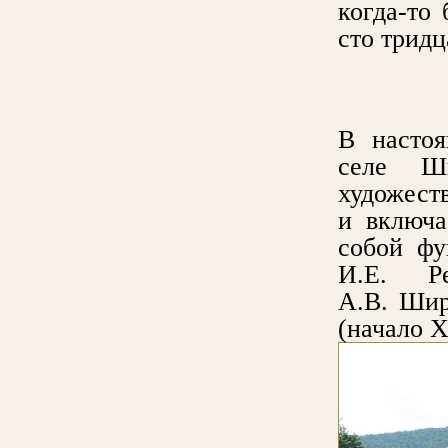
когда-то
сто тридц
В настоя
селе Ши
художест
и включа
собой фу
И.Е. Ре
А.В. Шир
(начало X