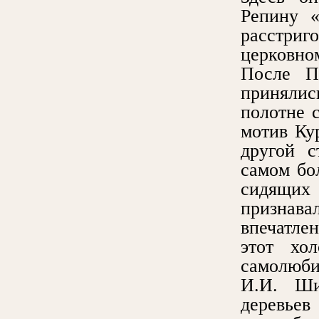
Репину 
расстри
церковно
После П
принялис
полотне 
мотив Кур
другой с
самом бо
сидящих 
признав
впечатле
этот хо
самолюби
И.И. Ши
деревьев