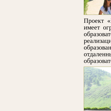
Проект «
имеет ог
образова
реализа
образова
отдален
образова