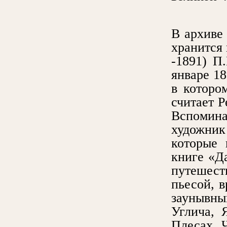
В архиве
хранится 
-1891) П
январе 18
в которо
считает Р
Вспомин
художник
которые 
книге «Да
путешест
пьесой, 
заунывны
Углича, 
Плесах, 