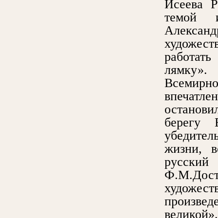
Исеева Р
темой и
Александ
художест
работать
лямку».
Всемирн
впечатлен
останови
берегу 
убедител
жизни, в
русский
Ф.М.Дос
художес
произведе
великой».