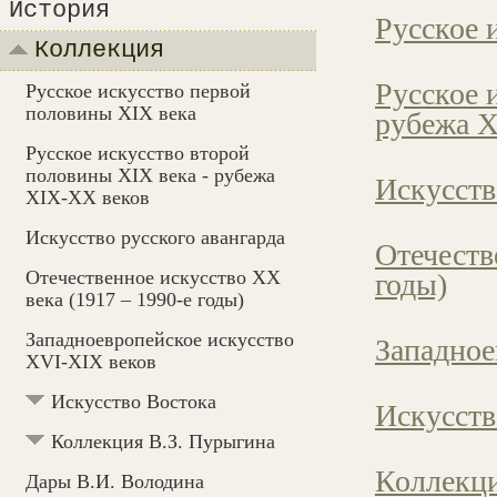
История
Русское 
Коллекция
Русское 
Русское искусство первой
половины XIX века
рубежа 
Русское искусство второй
половины XIX века - рубежа
Искусств
XIX-ХХ веков
Искусство русского авангарда
Отечеств
Отечественное искусство XX
годы)
века (1917 – 1990-e годы)
Западноевропейское искусство
Западное
XVI-XIX веков
Искусство Востока
Искусств
Коллекция В.З. Пурыгина
Коллекци
Дары В.И. Володина