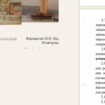
Верещагин П.П. Вид Нижнего
Айвазовский И.К. Утро в Г
Новгорода