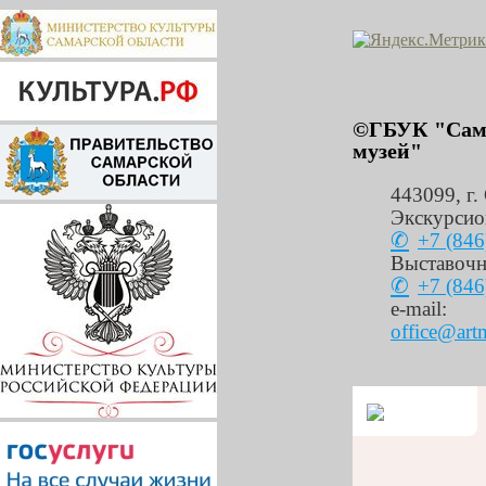
©ГБУК "Сама
музей"
443099
,
г.
Экскурсио
+7 (846
Выставочн
+7 (846
e-mail:
office@art