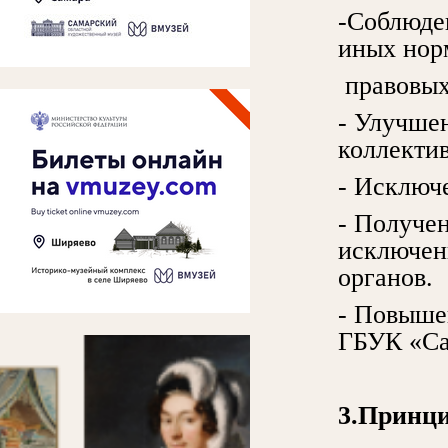
-Соблюде
иных нор
правовых
- Улучше
коллектив
- Исключ
- Получе
исключен
органов.
- Повыше
ГБУК «Са
3.Принц