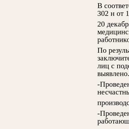
В соотве
302 н от 1
20 декаб
медицинс
работнико
По резул
заключите
лиц с по
выявлено
-Проведен
несчастн
производ
-Проведе
работающ