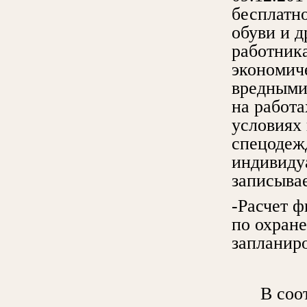
бесплатн
обуви и 
работник
экономиче
вредными
на работ
условиях 
спецодежд
индивиду
записывае
-Расчет 
по охране
запланир
В соотве