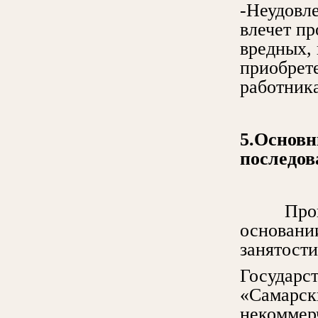
-Неудовл
влечет пр
вредных, 
приобрет
работник
5.Основ
последов
Програм
основани
занятост
Государс
«Самарск
некоммер