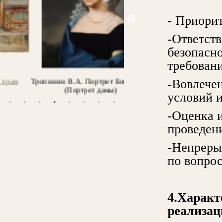
- Приорит
-Ответств
безопасно
требовани
Тропинин В.А. Портрет Боцигетти
Шишкин И.И. Ель. Эт
-Вовлече
(Портрет дамы)
условий и
-Оценка и
проведени
-Непреры
по вопрос
4.Характ
реализа