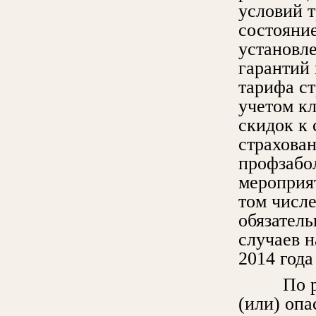
условий т
состояние
установл
гарантий
тарифа с
учетом кл
скидок к 
страхован
профзабо
мероприя
том числе
обязатель
случаев н
2014 года
По резу
(или) опа