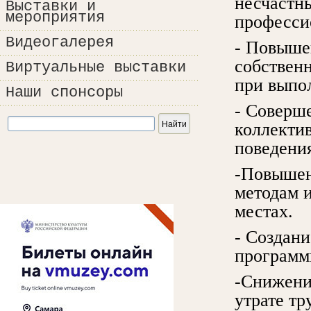
несчастны
Выставки и
мероприятия
професси
Видеогалерея
- Повыше
собственн
Виртуальные выставки
при выпо
Наши спонсоры
- Соверш
коллекти
поведени
-Повышен
методам 
местах.
- Создан
программ
-Снижени
утрате тр