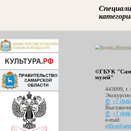
Специали
катег
©ГБУК "Сама
музей"
443099
,
г.
Экскурсио
+7 (846
Выставочн
+7 (846
e-mail:
office@art