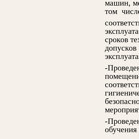
машин, м
том числе
соответс
эксплуат
сроков т
допусков
эксплуат
-Проведен
помещени
соответс
гигиенич
безопасн
мероприя
-Проведе
обучения