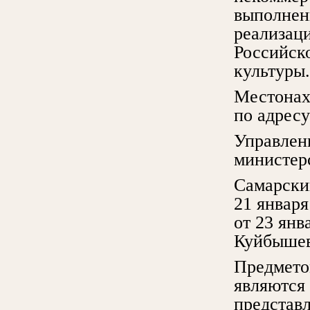
выполнени
реализац
Российск
культуры.
Местонах
по адресу
Управлен
министер
Самарски
21 январ
от 23 янв
Куйбышев
Предмето
являются 
представ