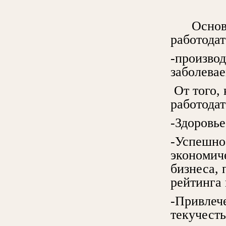
Основны
работодат
-произво
заболевае
От того, 
работодат
-Здоровье
-Успешнос
экономич
бизнеса, 
рейтинга 
-Привлеч
текучесть