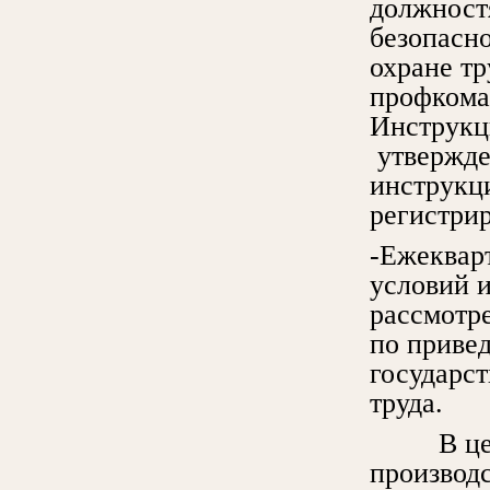
должност
безопасн
охране тр
профкома
Инструкци
утвержден
инструкц
регистри
-Ежеквар
условий и
рассмотре
по привед
государс
труда.
В целях
производс