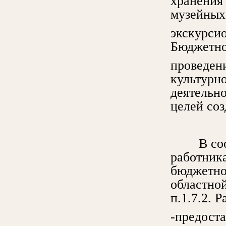
хранения 
музейных
экскурси
Бюджетно
проведен
культурн
деятельн
целей со
В соотве
работник
бюджетно
областной
п.1.7.2. 
-предоста