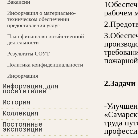
Вакансии
1Обеспече
рабочем м
Информация о материально-
техническом обеспечении
2.Предот
предоставления услуг
3.Обеспеч
План финансово-хозяйственной
деятельности
производ
требован
Результаты СОУТ
пожарной
Политика конфиденциальности
Информация
2.Задачи
Информация для
посетителей
История
-Улучшен
Коллекция
«Самарск
труда пу
Постоянные
экспозиции
професси