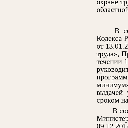
охране т
областно
В соотве
Кодекса 
от 13.01.
труда», 
течении 1
руководи
программ
минимум»
выдачей 
сроком на
В соотве
Министер
09.12.201