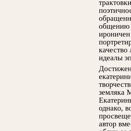
трактовк
поэтично
обращенн
общению 
ироничен
портретир
качество
идеалы э
Достижен
екатерини
творчест
земляка 
Екатерины
однако, 
просвеще
автор вме