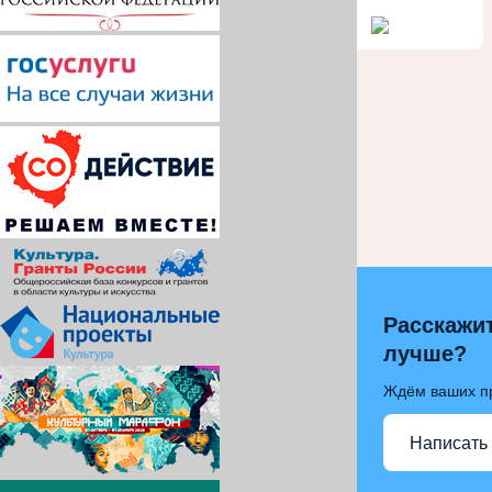
Расскажит
лучше?
Ждём ваших п
Написать