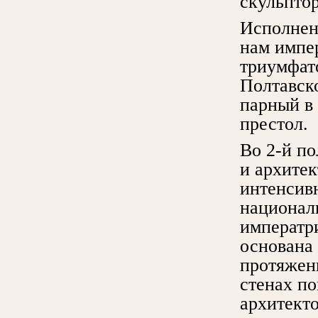
скульптор
Исполнен
нам импе
триумфат
Полтавск
парный в
престол.
Во 2-й по
и архите
интенсивн
национал
императр
основана
протяжен
стенах п
архитекто