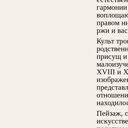
гармонии
воплощаю
правом н
ржи и вас
Культ тро
родственн
присущ и
малоизуч
XVIII и X
изображен
представ
отношени
находило
Пейзаж, 
искусстве