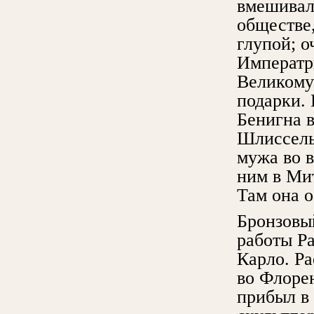
вмешивала
обществе,
глупой; 
Императр
Великому
подарки. 
Бенигна в
Шлиссель
мужа во в
ним в Мит
Там она о
Бронзовы
работы
Р
Карло.
Ра
во Флоре
прибыл в 