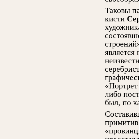
Таковы п
кисти
Се
художник
состоявш
строений
является
неизвестн
серебрис
графичес
«Портрет
либо пост
был, по к
Составив
примитив
«провинц