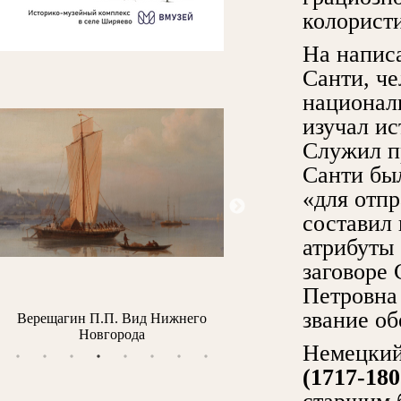
колорист
На напис
Санти, ч
националь
изучал ис
Служил п
Санти был
«для отпр
составил
атрибуты 
заговоре 
Петровна 
звание о
Верещагин П.П. Вид Нижнего
Тропинин В.А. Портрет Бо
Новгорода
(Портрет дамы)
Немецкий
(1717-18