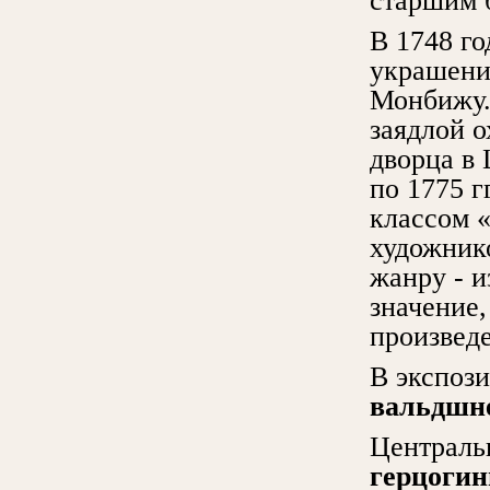
старшим 
В 1748 г
украшени
Монбижу.
заядлой 
дворца в 
по 1775 г
классом 
художник
жанру - 
значение,
произвед
В экспози
вальдшн
Централь
герцогин