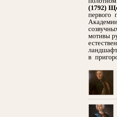
полотно
(1792)
Щ
первого 
Академии
созвучны
мотивы ру
естестве
ландшафт
в пригор