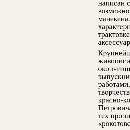
написан с
возможно
манекена.
характерн
трактовке
аксессуа
Крупнейш
живопис
окончивш
выпускни
работами
творчеств
красно-к
Петровича
тех прон
«рокотов