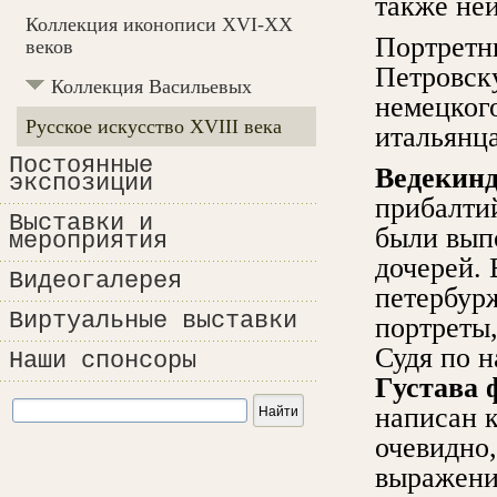
также неи
Коллекция иконописи XVI-XX
Портретн
веков
Петровску
Коллекция Васильевых
немецког
Русское искусство XVIII века
итальянца
Постоянные
Ведекинд
экспозиции
прибалти
Выставки и
были вып
мероприятия
дочерей.
Видеогалерея
петербурж
Виртуальные выставки
портреты,
Судя по н
Наши спонсоры
Густава 
написан к
очевидно,
выражени