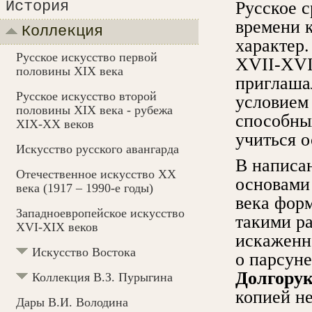
История
Русское с
времени 
Коллекция
характер.
Русское искусство первой
XVII-XVII
половины XIX века
приглаша
Русское искусство второй
условием
половины XIX века - рубежа
способны
XIX-ХХ веков
учиться о
Искусство русского авангарда
В написа
Отечественное искусство XX
основами
века (1917 – 1990-e годы)
века форм
Западноевропейское искусство
такими ра
XVI-XIX веков
искаженн
Искусство Востока
о парсуне
Долгорук
Коллекция В.З. Пурыгина
копией не
Дары В.И. Володина