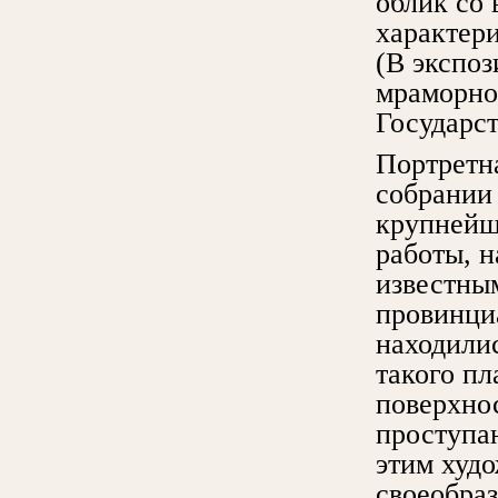
облик со 
характер
(В экспоз
мраморно
Государст
Портретн
собрании
крупнейш
работы, 
известным
провинци
находили
такого пл
поверхно
проступа
этим худ
своеобраз