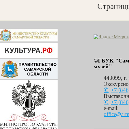
Страниц
©ГБУК "Сама
музей"
443099
,
г.
Экскурсио
+7 (846
Выставочн
+7 (846
e-mail:
office@art