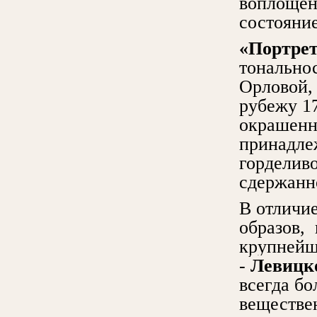
воплощен
состояни
«Портрет
тональнос
Орловой, 
рубежу 17
окрашенн
принадле
горделив
сдержанн
В отличие
образов, 
крупнейш
-
Левицк
всегда бо
веществе