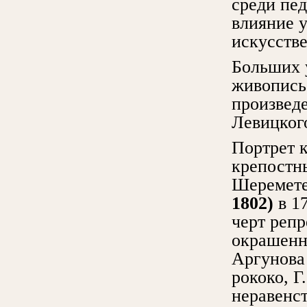
среди пе
влияние 
искусстве
Больших у
живопись
произведе
Левицкого
Портрет 
крепостн
Шеремет
1802)
в 1
черт реп
окрашенно
Аргунова
рококо, Г
неравенст