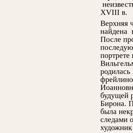
неизвест
XVIII в.
Верхняя ч
найдена в
После пр
последую
портрете
Вильгель
родилась 
фрейлино
Иоанновны
будущей 
Бирона. 
была некр
следами о
художник