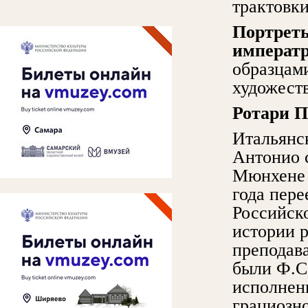
трактовк
Портрет
императ
образцам
художест
Ротари
П
Итальянс
Антонио с
Мюнхене 
года пере
Российско
истории 
преподава
были Ф.С.
исполнен
грациозн