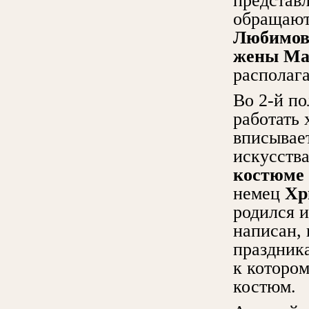
представл
обращают
Любимов
жены Ма
располаг
Во 2-й п
работать 
вписывает
искусств
костюме 
немец
Хр
родился и
написан, 
праздника
к которо
костюм.