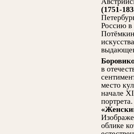
Австрийс
(1751-183
Петербур
Россию в 
Потёмкина
искусства
выдающег
Боровик
в отечест
сентимент
место кул
начале ХI
портрета.
«Женски
Изображе
облике ко
естестве