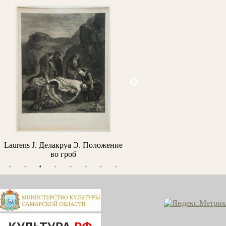
Laurens J. Делакруа Э. Положение
Шишкин И.И. Ель. Эт
во гроб