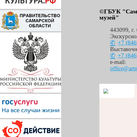
©ГБУК "Сама
музей"
443099
,
г.
Экскурсио
+7 (846
Выставочн
+7 (846
e-mail:
office@art