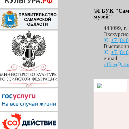
©ГБУК "Сама
музей"
443099
,
г.
Экскурсио
+7 (846
Выставочн
+7 (846
e-mail:
office@art