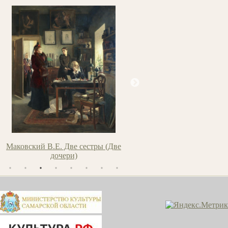
Маковский В.Е. Две сестры (Две
Шишкин И.И. Ель. Эт
дочери)