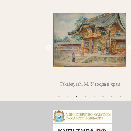
ский И.К. Утро в Гурзуфе
Takabayashi M. У входа в храм
Л