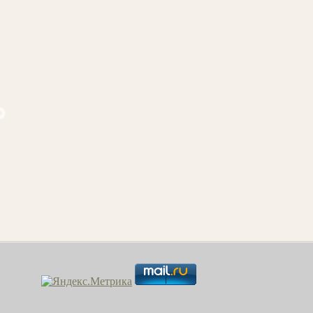
едантю М.В. Кожевники на Куре
Верещагин П.П. Вид Нижн
Новгорода