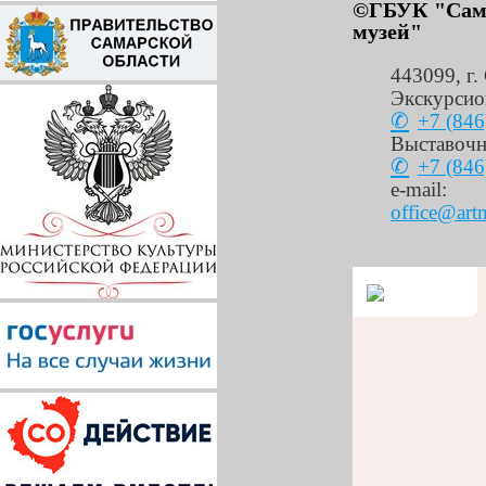
©ГБУК "Сама
музей"
443099
,
г.
Экскурсио
+7 (846
Выставочн
+7 (846
e-mail:
office@art