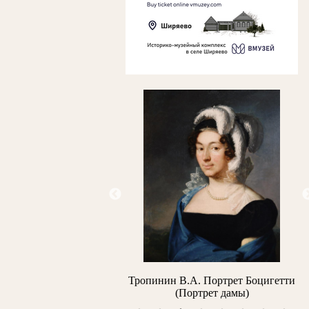
ий В.Е. Две сестры (Две
Тропинин В.А. Портрет Боцигетти
Л
дочери)
(Портрет дамы)