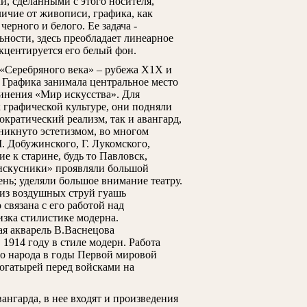
и, сделанными с этого носителя,
ичие от живописи, графика, как
ерного и белого. Ее задача -
ности, здесь преобладает линеарное
кцентируется его белый фон.
«Серебряного века» – рубежа Х1Х и
. Графика занимала центральное место
динения «Мир искусства». Для
 графической культуре, они подняли
кратический реализм, так и авангард,
никнуто эстетизмом, во многом
. Добужинского, Г. Лукомского,
 к старине, будь то Павловск,
искусники» проявляли большой
ень; уделяли большое внимание театру.
 из воздушных струй гуашь
 связана с его работой над
зка стилистике модерна.
я акварель В.Васнецова
1914 году в стиле модерн. Работа
го народа в годы Первой мировой
богатырей перед войсками на
ангарда, в нее входят и произведения