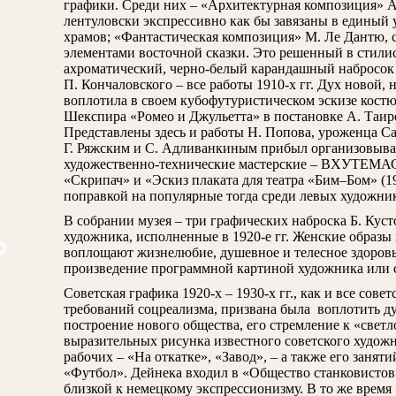
графики. Среди них – «Архитектурная композиция» А.
лентуловски экспрессивно как бы завязаны в единый
храмов; «Фантастическая композиция» М. Ле Дантю,
элементами восточной сказки. Это решенный в стилис
ахроматический, черно-белый карандашный набросок
П. Кончаловского – все работы 1910-х гг. Дух новой
воплотила в своем кубофутуристическом эскизе кост
Шекспира «Ромео и Джульетта» в постановке А. Таиро
Представлены здесь и работы Н. Попова, уроженца С
Г. Ряжским и С. Адливанкиным прибыл организовыва
художественно-технические мастерские – ВХУТЕМАС
«Скрипач» и «Эскиз плаката для театра «Бим–Бом» (1
поправкой на популярные тогда среди левых художни
В собрании музея – три графических наброска Б. Куст
художника, исполненные в 1920-е гг. Женские образы
воплощают жизнелюбие, душевное и телесное здоровье,
произведение программной картиной художника или 
Советская графика 1920-х – 1930-х гг., как и все совет
требований соцреализма, призвана была воплотить ду
построение нового общества, его стремление к «свет
выразительных рисунка известного советского художн
рабочих – «На откатке», «Завод», – а также его занят
едантю М.В. Кожевники на Куре
Шишкин И.И. Ель. Этюд
«Футбол». Дейнека входил в «Общество станковистов
близкой к немецкому экспрессионизму. В то же врем