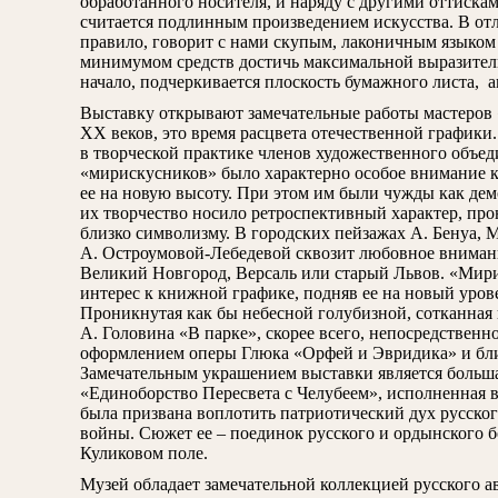
обработанного носителя, и наряду с другими оттискам
считается подлинным произведением искусства. В отл
правило, говорит с нами скупым, лаконичным языком ч
минимумом средств достичь максимальной выразитель
начало, подчеркивается плоскость бумажного листа, а
Выставку открывают замечательные работы мастеров 
ХХ веков, это время расцвета отечественной графики
в творческой практике членов художественного объе
«мирискусников» было характерно особое внимание к
ее на новую высоту. При этом им были чужды как демо
их творчество носило ретроспективный характер, про
близко символизму. В городских пейзажах А. Бенуа, М
А. Остроумовой-Лебедевой сквозит любовное внимание
Великий Новгород, Версаль или старый Львов. «Мир
интерес к книжной графике, подняв ее на новый уров
Проникнутая как бы небесной голубизной, сотканная
А. Головина «В парке», скорее всего, непосредственно
оформлением оперы Глюка «Орфей и Эвридика» и бли
Замечательным украшением выставки является больша
«Единоборство Пересвета с Челубеем», исполненная в 
была призвана воплотить патриотический дух русско
войны. Сюжет ее – поединок русского и ордынского 
Куликовом поле.
Музей обладает замечательной коллекцией русского ав