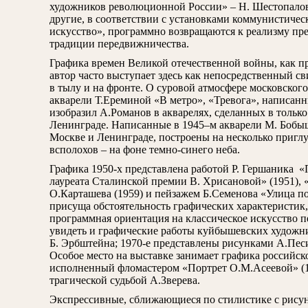
художников революционной России» – Н. Шестопало
другие, в соответствии с установками коммунистичес
искусство», программно возвращаются к реализму п
традиции передвижничества.
Графика времен Великой отечественной войны, как п
автор часто выступает здесь как непосредственный с
в тылу и на фронте. О суровой атмосфере московског
акварели Т.Ереминой «В метро», «Тревога», написанн
изобразил А.Романов в акварелях, сделанных в тольк
Ленинграде. Написанные в 1945–м акварели М. Бобы
Москве и Ленинграде, построены на несколько пригл
всполохов – на фоне темно-синего неба.
Графика 1950-х представлена работой Р. Гершаника «
лауреата Сталинской премии В. Хрисановой» (1951),
О.Карташева (1959) и пейзажем Б.Семенова «Улица по
присуща обстоятельность графических характеристик
программная ориентация на классическое искусство 
увидеть и графические работы куйбышевских художник
Б. Эрбштейна; 1970-е представлены рисунками А.Песи
Особое место на выставке занимает графика российск
исполненный фломастером «Портрет О.М.Асеевой» (1
трагической судьбой А.Зверева.
Экспрессивные, сближающиеся по стилистике с рису