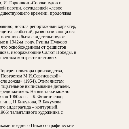
в, И. Горюшкин-Сорокопудов и
кой партии, осуждавшей «левое
редшествующего времени, продолжая
равило, носила репортажный характер,
видетель событий, разворачивающихся
о военного быта свидетельствуют
ые в 1942-м году. Руины Пулково
о что освобожденном от фашистов
шова, изображающие Салют Победы, в
ушенном контрасте цветовых
Портрет новатора производства,
 «Портретом М.И.Сергиевской»
сле дождя» (1954). Этим листам
, тщательное выписывание деталей,
передвижников. На выставке можно
ов 1960-х гг. – Б. Филипченко,
гина, Н.Бикулова, В.Бакумова.
ого андеграунда – контурный,
966) талантливого художника с
нками позднего Пикассо графические