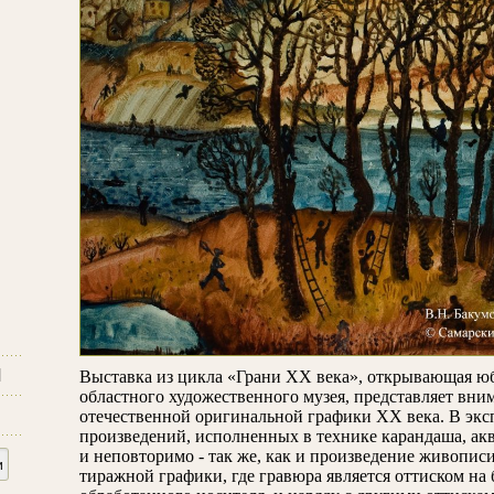
и
Выставка из цикла «Грани ХХ века», открывающая ю
областного художественного музея, представляет вни
отечественной оригинальной графики ХХ века. В экс
произведений, исполненных в технике карандаша, ак
и неповторимо - так же, как и произведение живописи
тиражной графики, где гравюра является оттиском на