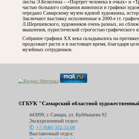
листы Э.Белютина – «Портрет человека в очках» и «Т
частью большого собрания живописи и графики худож
передано Самарскому музею вдовой художника, истор
Заключают выставку исполненные в 2000-е гг. графич
Л.Шерешевского, художников очень разных, но сбли
мышления, пуристической строгостью графического я
Собрание графики ХХ века складывалось на протяжени
продолжает расти и в настоящее время, благодаря це
музейных сотрудников
.
©ГБУК "Самарский областной художественный
443099
,
г. Самара
,
ул. Куйбышева 92
Экскурсионный отдел:
+7 (846)
332-33-09
Выставочный отдел: