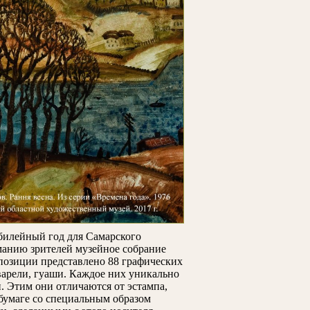
билейный год для Самарского
манию зрителей музейное собрание
позиции представлено 88 графических
варели, гуаши. Каждое них уникально
. Этим они отличаются от эстампа,
 бумаге со специальным образом