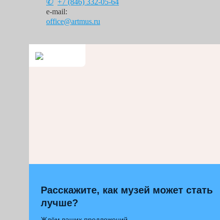
+7 (846)
332-05-64
e-mail:
office@artmus.ru
Расскажите, как музей может стать
лучше?
Ждём ваших предложений