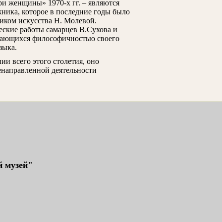
ри женщины» 1970-х гг. – являются
ника, которое в последние годы было
иком искусства Н. Молевой.
еские работы самарцев В.Сухова и
жающихся философичностью своего
зыка.
и всего этого столетия, оно
ленаправленной деятельности
 музей"