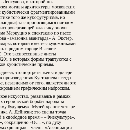
 Лентулова, в которой по-
 узел мотивы архитектуры московских
 с кубистически фрагментированными
тике того же кубофутуризма, но
 ландшафта с проносящимся поездом
, ниспровергающей классику эпохи
юма Меркуцио к спектаклю по пьесе
ва «амазонка авангарда» А. Экстер.
амары, который вместе с художниками
ть в родном городе Высшие
. Это экспрессивные листы
920), в которых формы трактуются с
ков кубистические приемы.
одиева, это портреты жены и дочери
 в произведениях Кустодиева всегда
 независимо от того, является ли это
скромным графическим наброском.
ское искусство, развиваясь в рамках
х героической борьбы народа за
лому будущему». Музей хранит четыре
ика А. Дейнеки; это сцены труда
ий в свободное время – «Физкультура»,
Верещагин П.П. Вид Нижнего
Аверьянов Б.Я. В
», сокращенно «ОСТ», по духу
Новгорода
я «аххровццы» – члены «Ассоциации