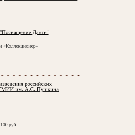
 "Посвящение Данте"
еи «Коллекционер»
зведения российских
 ГМИИ им. А.С. Пушкина
100 руб.