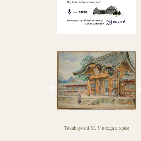
 Портрет Боцигетти
Takabayashi M. У входа в храм
Ш
трет дамы)