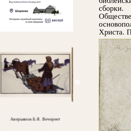
библейски
сборки.
Обществ
основопо
Христа. П
Takabayashi M. У входа в храм
Шишкин И.И. Ель. Эт