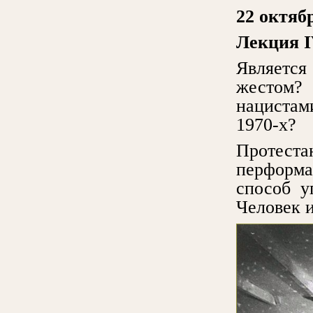
22 октябр
Лекция
I
Являетс
жестом?
нациста
1970-х?
Протест
перформа
способ у
Человек и