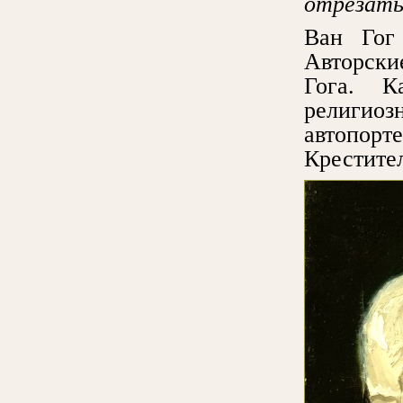
отрезат
Ван Гог 
Авторски
Гога. К
религиоз
автопор
Крестите