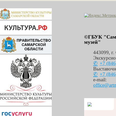
©ГБУК "Сама
музей"
443099
,
г.
Экскурсио
+7 (846
Выставочн
+7 (846
e-mail:
office@art