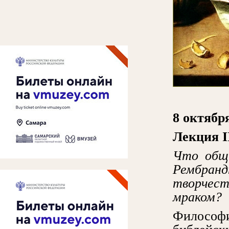
8 октября
Лекция
I
Что обще
Рембра
творчес
мраком?
Философи