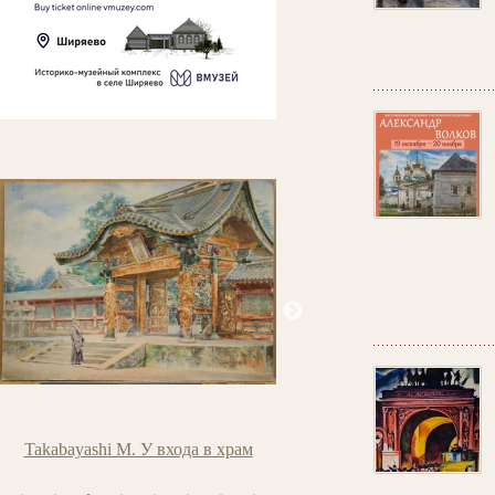
входа в храм
Маковский В.Е. Две сестры (Две
Laurens J. 
дочери)