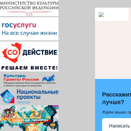
Расскажит
лучше?
Ждём ваших п
Написать