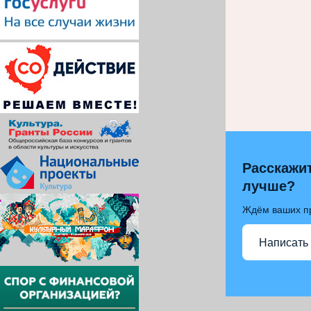
Расскажит
лучше?
Ждём ваших п
Написать