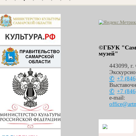
©ГБУК "Сама
музей"
443099
,
г.
Экскурсио
+7 (846
Выставочн
+7 (846
e-mail:
office@art