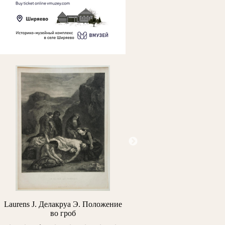
Laurens J. Делакруа Э. Положение
Архипов М.В. Портрет про
во гроб
Н.Н. Простосердова