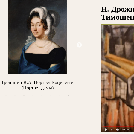
Н. Дрожн
Тимошен
етти
Айвазовский И.К. Утро в Гурзуфе
Ледантю М.В. Кожевни