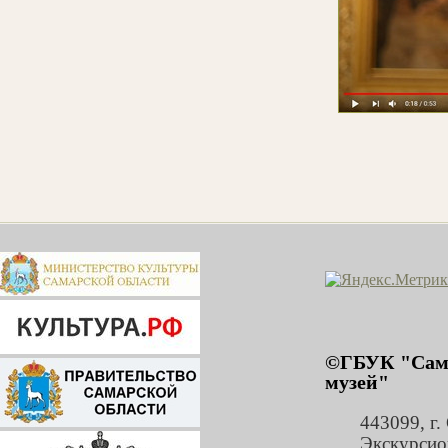
©ГБУК "Сама
музей"
443099
,
г.
Экскурсио