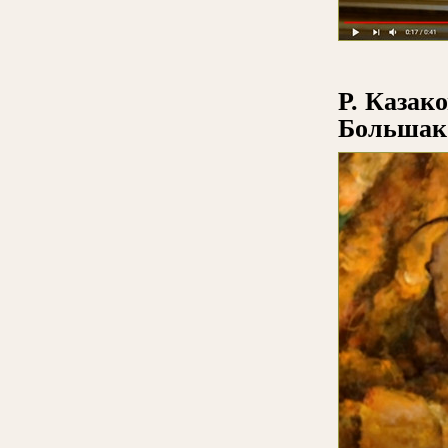
Р. Казак
Большак