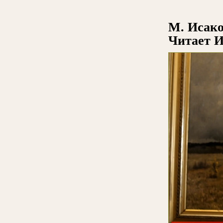
М. Исако
Читает И