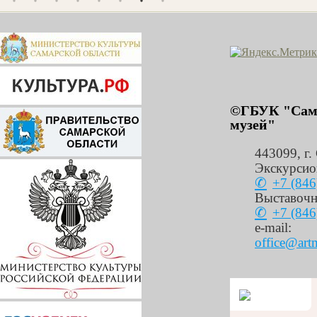
©ГБУК "Сама
музей"
443099
,
г.
Экскурсио
+7 (846
Выставочн
+7 (846
e-mail:
office@art