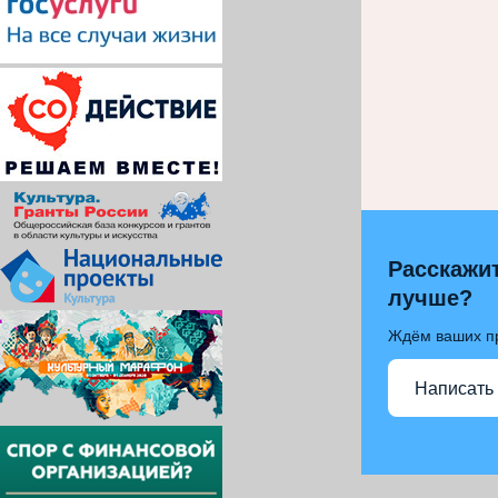
Расскажит
лучше?
Ждём ваших п
Написать