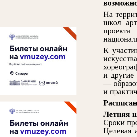
возможн
На терри
школ арт
проект
национал
К участи
искусст
хореогра
и другие
— образо
и практи
Расписан
Летняя ш
Сроки про
Целевая 