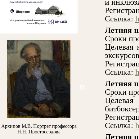
и инклюз
Регистрац
Ссылка:
h
Летняя ш
Сроки про
Целевая 
экскурсо
Регистрац
Ссылка:
h
Летняя 
Сроки про
Целевая
битбоксе
Регистра
Ссылка:
h
ртрет профессора
Верещагин П.П. Вид Нижнего
Маковски
тосердова
Новгорода
Летняя ш