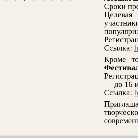
Сроки про
Целевая
участни
популяри
Регистра
Ссылка:
h
Кроме то
Фестивал
Регистра
— до 16 
Ссылка:
h
Приглаша
творческ
современ