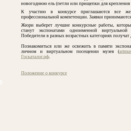
новогоднюю ель (петли или прищепки для крепления 
К участию в конкурсе приглашаются все же
профессиональной компетенции. Заявки принимаются 
Жюри выберет лучшие конкурсные работы, которы
станут экспонатами одноименной виртуальной 
Победители в разных возрастных категориях получат
Познакомиться или же освежить в памяти экспон
личном и виртуальном посещении музея (
artmus
Госкаталог.рф
.
Положение о конкурсе
Шишкин И.И. Ель. Этюд
Ледантю М.В. Кожевники на 