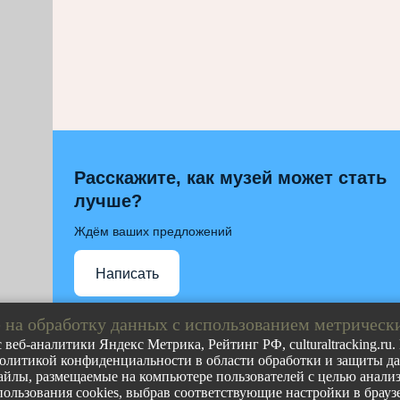
Расскажите, как музей может стать
лучше?
Ждём ваших предложений
Написать
 на обработку данных с использованием метрическ
 веб-аналитики Яндекс Метрика, Рейтинг РФ, culturaltracking.ru
олитикой конфиденциальности в области обработки и защиты дан
Полное либо частичное воспроизведение любых материа
йлы, размещаемые на компьютере пользователей с целью анализа
допускается с обязательной прямой гиперссылкой на ст
пользования cookies, выбрав соответствующие настройки в браузе
ресурса.