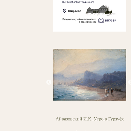
ский И.К. Утро в Гурзуфе
Маковский В.Е. Две сестры (Две
дочери)