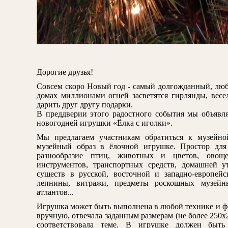
Дорогие друзья!
Совсем скоро Новый год - самый долгожданный, люб
домах миллионами огней засветятся гирлянды, весе
дарить друг другу подарки.
В преддверии этого радостного события мы объяв
новогодней игрушки «Ёлка с иголки».
Мы предлагаем участникам обратиться к музейн
музейный образ в ёлочной игрушке. Простор для 
разнообразие птиц, животных и цветов, овощ
инструментов, транспортных средств, домашней у
существ в русской, восточной и западно-европей
лепнины, витражи, предметы роскошных музейн
атлантов...
Игрушка может быть выполнена в любой технике и фо
вручную, отвечала заданным размерам (не более 250х
соответствовала теме. В игрушке должен быть