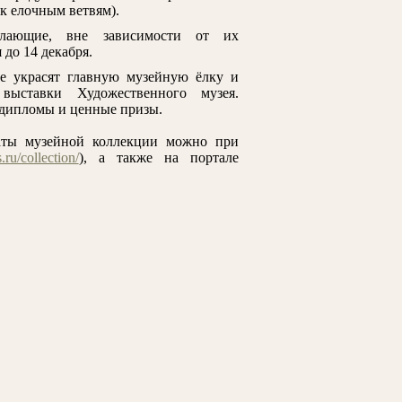
к елочным ветвям).
лающие, вне зависимости от их
до 14 декабря.
е украсят главную музейную ёлку и
выставки Художественного музея.
 дипломы и ценные призы.
аты музейной коллекции можно при
.ru/collection/
), а также на портале
Куре
Laurens J. Делакруа Э. Положение
Аверьянов Б.Я. В
во гроб