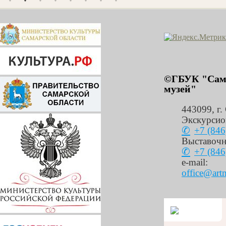
©ГБУК "Сама
музей"
443099
,
г.
Экскурсио
+7 (846
Выставочн
+7 (846
e-mail:
office@art