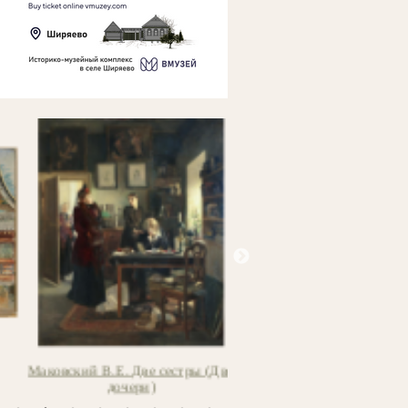
Маковский В.Е. Две сестры (Две
Ледантю М.В. Кожевники н
дочери)