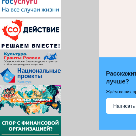
Расскажит
лучше?
Ждём ваших п
Написать