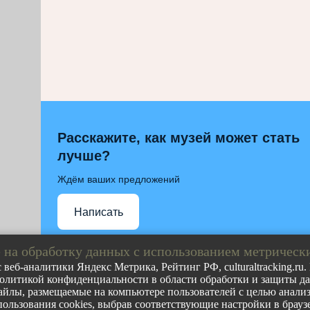
Расскажите, как музей может стать
лучше?
Ждём ваших предложений
Написать
 на обработку данных с использованием метрическ
 веб-аналитики Яндекс Метрика, Рейтинг РФ, culturaltracking.ru
олитикой конфиденциальности в области обработки и защиты дан
Полное либо частичное воспроизведение любых материа
йлы, размещаемые на компьютере пользователей с целью анализа
допускается с обязательной прямой гиперссылкой на ст
пользования cookies, выбрав соответствующие настройки в браузе
ресурса.