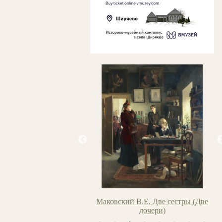
ский И.К. Утро в Гурзуфе
Маковский В.Е. Две сестры (Две
дочери)