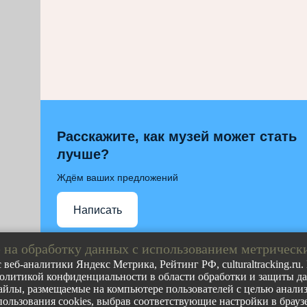
Расскажите, как музей может стать
лучше?
Ждём ваших предложений
Написать
 на обработку данных с использованием метрическ
 веб-аналитики Яндекс Метрика, Рейтинг РФ, culturaltracking.ru
олитикой конфиденциальности в области обработки и защиты дан
Полное либо частичное воспроизведение любых материа
йлы, размещаемые на компьютере пользователей с целью анализа
допускается с обязательной прямой гиперссылкой на ст
пользования cookies, выбрав соответствующие настройки в браузе
ресурса.