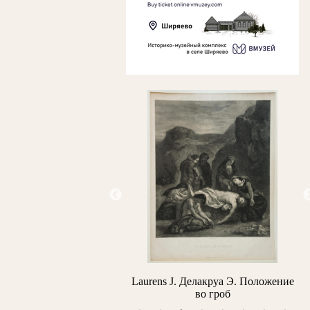
М.В. Портрет профессора
Laurens J. Делакруа Э. Положение
.Н. Простосердова
во гроб