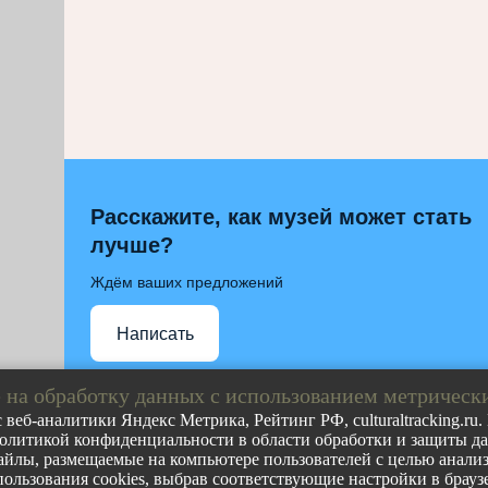
Расскажите, как музей может стать
лучше?
Ждём ваших предложений
Написать
 на обработку данных с использованием метрическ
 веб-аналитики Яндекс Метрика, Рейтинг РФ, culturaltracking.ru
олитикой конфиденциальности в области обработки и защиты дан
Полное либо частичное воспроизведение любых материа
йлы, размещаемые на компьютере пользователей с целью анализа
допускается с обязательной прямой гиперссылкой на ст
пользования cookies, выбрав соответствующие настройки в браузе
ресурса.