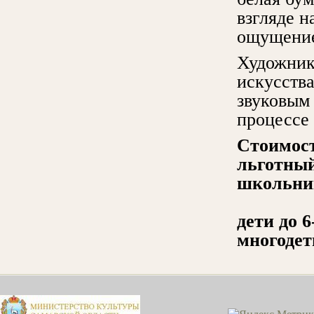
взгляде н
ощущение
Художник
искусств
звуковым 
процессе 
Стоимост
льготный
школьник
дети до 
многодет