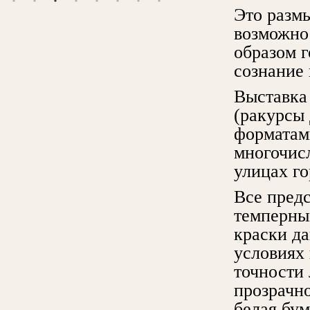
Это разм
возможно
образом 
сознание 
Выставка
(ракурсы
форматами
многочис
улицах го
Все пред
темперны
краски да
условиях 
точности 
прозрачно
белая бум