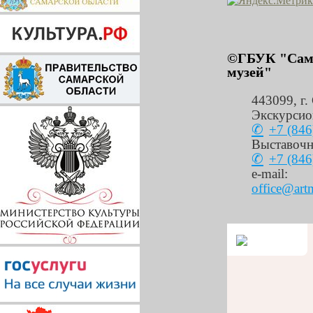
©ГБУК "Сама
музей"
443099
,
г.
Экскурсио
+7 (846
Выставочн
+7 (846
e-mail:
office@art