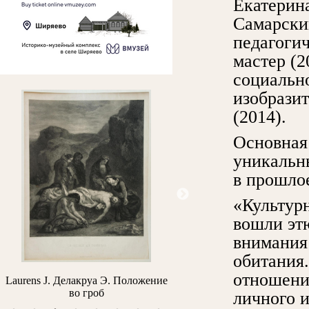
Екатерин
Самарски
педагоги
мастер (
социальн
изобразит
(2014).
Основная 
уникальны
в прошло
«Культурн
вошли эт
внимания 
обитания
отношение
Laurens J. Делакруа Э. Положение
Архипов М.В. Портрет про
во гроб
Н.Н. Простосердова
личного и