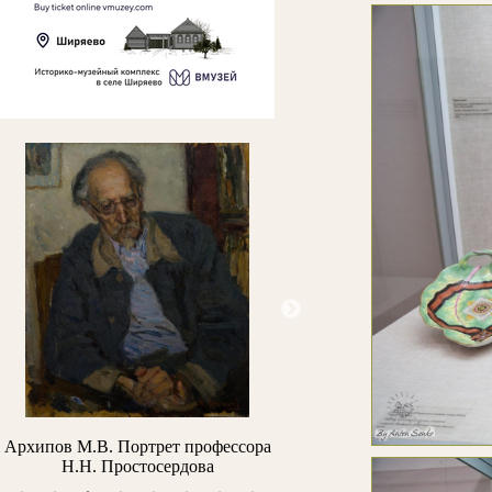
Архипов М.В. Портрет профессора
Ледантю М.В. Кожевники н
Н.Н. Простосердова