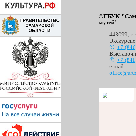
©ГБУК "Сама
музей"
443099
,
г.
Экскурсио
+7 (846
Выставочн
+7 (846
e-mail:
office@art