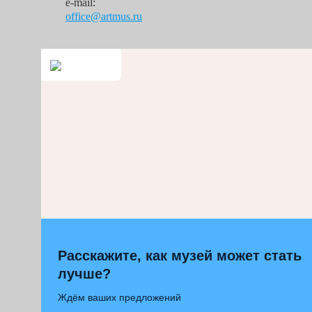
e-mail:
office@artmus.ru
Расскажите, как музей может стать
лучше?
Ждём ваших предложений