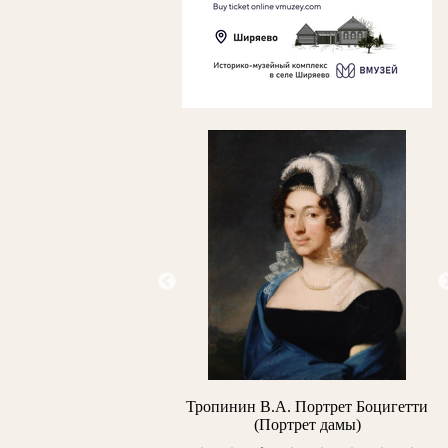
рьянов Б.Я. Вечереет
Тропинин В.А. Портрет Боцигетти
Л
(Портрет дамы)