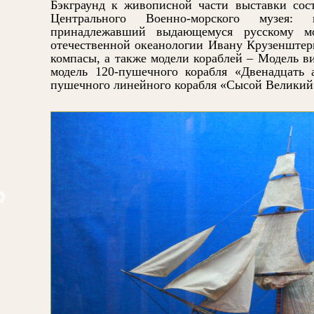
Бэкграунд к живописной части выставки сос
Центрального Военно-морского музея: 
принадлежавший выдающемуся русскому мо
отечественной океанологии Ивану Крузенштерн
компасы, а также модели кораблей – Модель ви
модель 120-пушечного корабля «Двенадцать а
пушечного линейного корабля «Сысой Великий»
едантю М.В. Кожевники на Куре
Шишкин И.И. Ель. Этюд