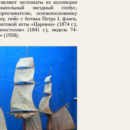
тавляют экспонаты из коллекции
напольный звездный глобус,
реплавателю, основоположнику
у, гюйс с ботика Петра I, флаги,
нтовой яхты «Царевна» (1874 г.),
постолов» (1841 г.), модель 74-
 (1958).
Маковский В.Е. Две сестры (Две
Takabayashi M. У вх
дочери)