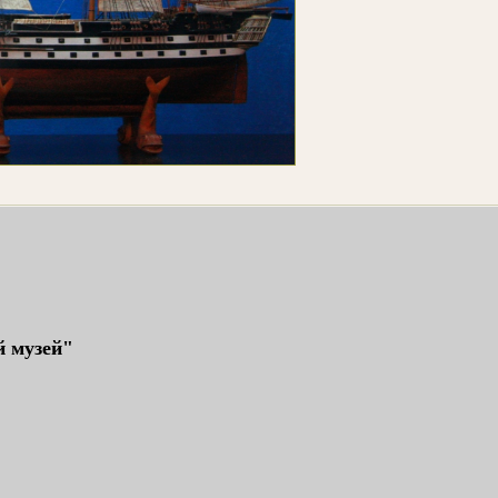
 музей"