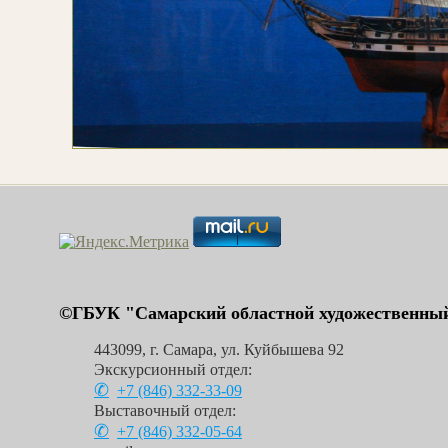
©ГБУК "Самарский областной художественный
443099
,
г. Самара
,
ул. Куйбышева 92
Экскурсионный отдел:
+7 (846)
332-33-09
Выставочный отдел:
+7 (846)
332-05-64