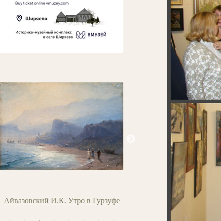
уфе
Аверьянов Б.Я. Вечереет
Архипов М.В. Портрет 
Н.Н. Простосер