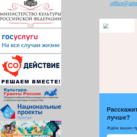
office@art
Расскажит
лучше?
Ждём ваших п