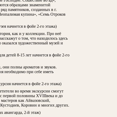
е Господне. Сошествие во ад»,
яются образцами знаменитой
ряд памятников, созданных в г.
 Неопалимая купина», «Семь Отроков
зея начнется в фойе 2-го этажа)
тория, как и у коллекции. Про неё
асскажут о том, что находилось здесь
и оказался художественный музей и
я детей 8-15 лет начнется в фойе 2-го
, они полны ароматов и звуков.
ия необходимо при себе иметь
курсия начнется в фойе 2-го этажа)
етители во время экскурсии смогут
 с первой половины XVIIIвека и до
 мастеров как Айвазовский,
Кустодиев, Коровин и многих других.
х авангарда, 2-й этаж)