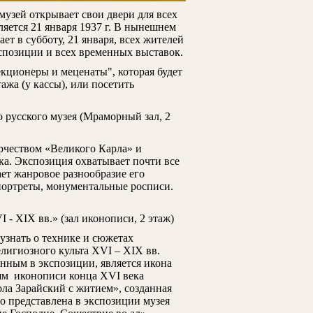
узей открывает свои двери для всех
яется 21 января 1937 г. В нынешнем
ает в субботу, 21 января, всех жителей
кспозиции и всех временных выставок.
кционеры и меценаты", которая будет
тажа (у кассы), или посетить
о русского музея (Мраморный зал, 2
рчеством «Великого Карла» и
ка. Экспозиция охватывает почти все
т жанровое разнообразие его
портреты, монументальные росписи.
 - XIX вв.» (зал иконописи, 2 этаж)
узнать о технике и сюжетах
лигиозного культа XVI – XIX вв.
ным в экспозиции, является икона
ям иконописи конца XVI века
ола Зарайский с житием», созданная
о представлена в экспозиции музея