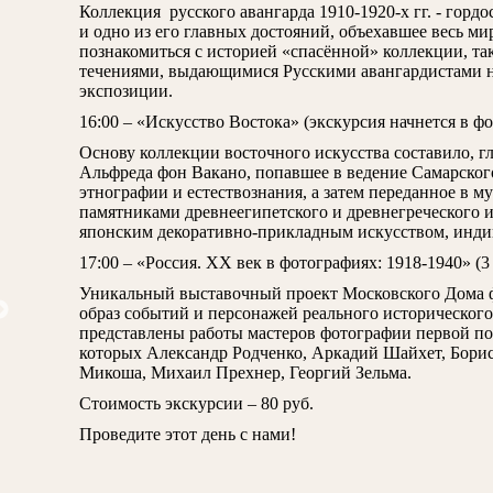
Коллекция русского авангарда 1910-1920-х гг. - горд
и одно из его главных достояний, объехавшее весь м
познакомиться с историей «спасённой» коллекции, так
течениями, выдающимися Русскими авангардистами н
экспозиции.
16:00 – «Искусство Востока» (экскурсия начнется в фо
Основу коллекции восточного искусства составило, г
Альфреда фон Вакано, попавшее в ведение Самарског
этнографии и естествознания, а затем переданное в м
памятниками древнеегипетского и древнегреческого ис
японским декоративно-прикладным искусством, инд
17:00 – «Россия. XX век в фотографиях: 1918-1940» (3
Уникальный выставочный проект Московского Дома ф
образ событий и персонажей реального исторического
представлены работы мастеров фотографии первой по
которых Александр Родченко, Аркадий Шайхет, Бори
Микоша, Михаил Прехнер, Георгий Зельма.
Стоимость экскурсии – 80 руб.
Проведите этот день с нами!
едантю М.В. Кожевники на Куре
Takabayashi M. У входа в х