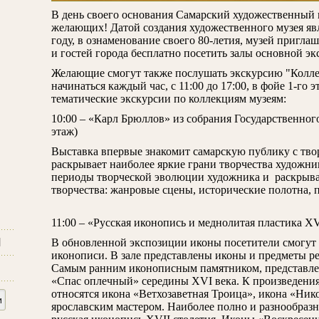
В день своего основания Самарский художественный м
желающих! Датой создания художественного музея явл
году, в ознаменование своего 80-летия, музей приглаш
и гостей города бесплатно посетить залы основной э
Желающие смогут также послушать экскурсию "Колле
начинаться каждый час, с 11:00 до 17:00, в фойе 1-го э
тематические экскурсии по коллекциям музеям:
10:00 – «Карл Брюллов» из собрания Государственног
этаж)
Выставка впервые знакомит самарскую публику с тво
раскрывает наиболее яркие грани творчества художни
периоды творческой эволюции художника и раскрывае
творчества: жанровые сцены, исторические полотна, 
11:00 – «Русская иконопись и меднолитая пластика XVI
и
В обновленной экспозиции иконы посетители смогут 
иконописи. В зале представлены иконы и предметы ре
Самым ранним иконописным памятником, представлен
«Спас оплечный» середины XVI века. К произведени
относятся икона «Ветхозаветная Троица», икона «Ник
ярославским мастером. Наиболее полно и разнообразн