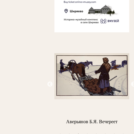
гин П.П. Вид Нижнего
Аверьянов Б.Я. Вечереет
Л
Новгорода