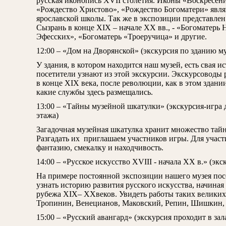
русская иконопись XVII столетия. Иконы «Воскресени
«Рождество Христово», «Рождество Богоматери» явл
ярославской школы. Так же в экспозиции представлен 
Сызрань в конце XIX – начале XX вв., - «Богоматерь
Эфесских», «Богоматерь «Троеручица» и другие.
12:00 – «Дом на Дворянской» (экскурсия по зданию му
У здания, в котором находится наш музей, есть свая ис
посетители узнают из этой экскурсии. Экскурсоводы р
в конце XIX века, после революции, как в этом здани
какие службы здесь размещались.
13:00 – «Тайны музейной шкатулки» (экскурсия-игра дл
этажа)
Загадочная музейная шкатулка хранит множество тайн
Разгадать их приглашаем участников игры. Для участ
фантазию, смекалку и находчивость.
14:00 – «Русское искусство XVIII - начала XX в.» (экс
На примере постоянной экспозиции нашего музея пос
узнать историю развития русского искусства, начиная
рубежа XIX– XXвеков. Увидеть работы таких великих
Тропинин, Венецианов, Маковский, Репин, Шишкин, 
15:00 – «Русский авангард» (экскурсия проходит в зала