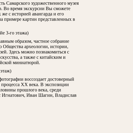
ость Самарского художественного музея
ир. Во время экскурсии Вы сможете
 же с историей авангарда и его
а примере картин представленных в
йе 3-го этажа)
лавным образом, частное собрание
о Общества археологии, истории,
узей. Здесь можно познакомиться с
кусства, а также с китайским и
ийской миниатюрой.
 этаж)
отографии воссоздает достоверный
 процесса XX века. В экспозиции
ловины прошлого века, среди
с Игнатович, Иван Шагин, Владислав
рам
Тропинин В.А. Портрет Боцигетти
Айвазовский И.К. Утр
(Портрет дамы)