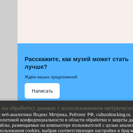
Расскажите, как музей может стать
лучше?
Ждём ваших предложений
Написать
 на обработку данных с использованием метрическ
 веб-аналитики Яндекс Метрика, Рейтинг РФ, culturaltracking.ru
олитикой конфиденциальности в области обработки и защиты дан
Полное либо частичное воспроизведение любых материа
йлы, размещаемые на компьютере пользователей с целью анализа
допускается с обязательной прямой гиперссылкой на ст
пользования cookies, выбрав соответствующие настройки в браузе
ресурса.