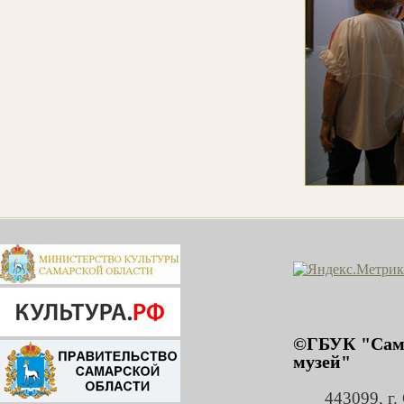
©ГБУК "Сама
музей"
443099
,
г.