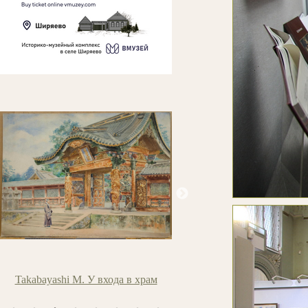
Аверьянов Б.Я. Вечереет
Ледантю М.В. Кожевники н