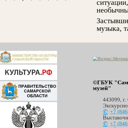
ситуации
необычны
Застывши
музыка, т
©ГБУК "Сама
музей"
443099
,
г.
Экскурсио
+7 (846
Выставочн
+7 (846