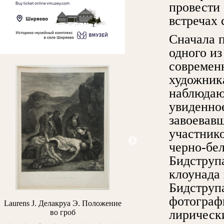
провести
встречах 
Сначала 
одного и
современ
художник
наблюдаю
увиденно
завоевавш
участник
черно-бе
Бидструп
клоунада
Бидструп
фотограф
Laurens J. Делакруа Э. Положение
Верещагин П.П. Вид Ни
лирическ
во гроб
Новгорода