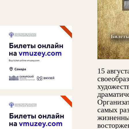
15 август
своеобра
художест
драматич
Организа
самых ра
жизненны
восторже