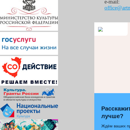
e-mail:
office@art
Расскажит
лучше?
Ждём ваших п