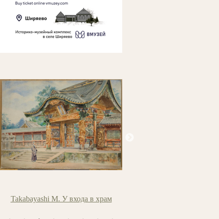
Takabayashi M. У входа в храм
Айвазовский И.К. Утро в Г