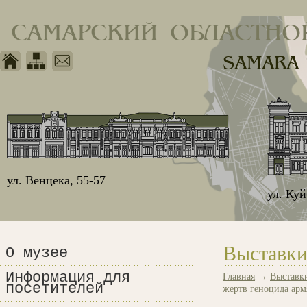
САМАРСКИЙ ОБЛАСТНО
SAMARA
ул. Венцека, 55-57
ул. Ку
Выставки
О музее
Информация для
Главная
→
Выставк
посетителей
жертв геноцида арм