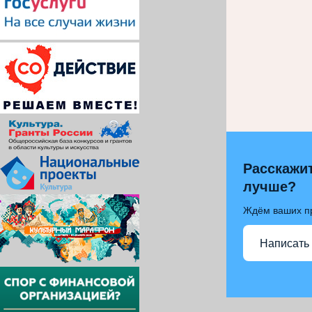
Расскажит
лучше?
Ждём ваших п
Написать