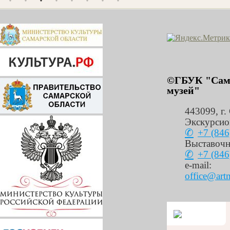
©ГБУК "Сама
музей"
443099
,
г.
Экскурсио
+7 (846
Выставочн
+7 (846
e-mail:
office@art