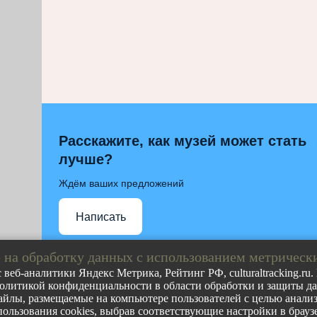
Расскажите, как музей может стать
лучше?
Ждём ваших предложений
Написать
 на обработку данных с использованием метрическ
 веб-аналитики Яндекс Метрика, Рейтинг РФ, culturaltracking.ru
олитикой конфиденциальности в области обработки и защиты дан
Полное либо частичное воспроизведение любых материа
йлы, размещаемые на компьютере пользователей с целью анализа
допускается с обязательной прямой гиперссылкой на ст
пользования cookies, выбрав соответствующие настройки в браузе
ресурса.