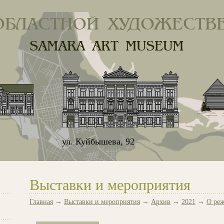
ОБЛАСТНОЙ ХУДОЖЕСТВ
SAMARA ART MUSEUM
ул. Куйбышева, 92
Выставки и мероприятия
Главная
→
Выставки и мероприятия
→
Архив
→
2021
→
О реж