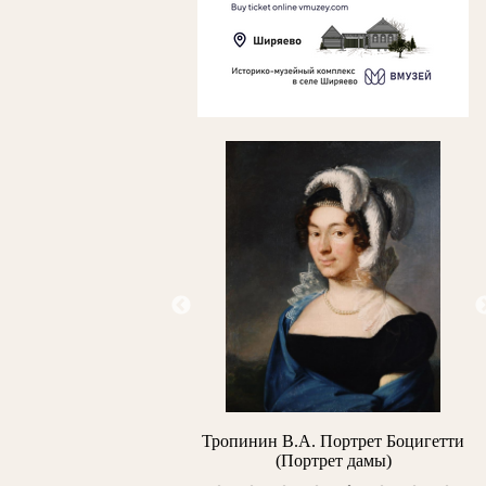
J. Делакруа Э. Положение
Тропинин В.А. Портрет Боцигетти
во гроб
(Портрет дамы)