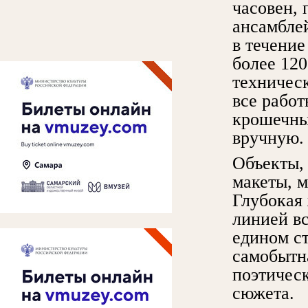
часовен, 
ансамблей
в течение
более 120
техничес
все работ
крошечны
вручную.
Объекты, 
макеты, 
Глубокая
линией в
едином ст
самобытна
поэтичес
сюжета.