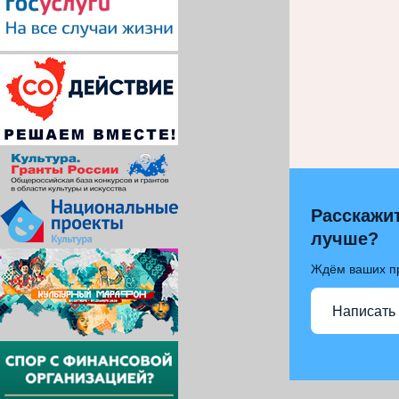
Расскажит
лучше?
Ждём ваших п
Написать