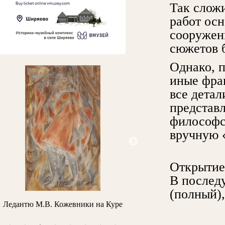
Так слож
работ ос
сооружен
сюжетов б
Однако, п
иные фра
все детал
представ
философс
вручную «
Открытие 
В послед
(полный),
Ледантю М.В. Кожевники на Куре
Шишкин И.И. Ель. Эт