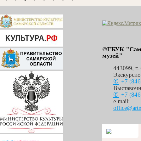
©ГБУК "Сама
музей"
443099
,
г.
Экскурсио
+7 (846
Выставочн
+7 (846
e-mail:
office@art