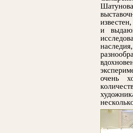
Шатуно
выставо
известен,
и выдаю
исследо
наследи
разнооб
вдохно
эксперим
очень х
количест
художник
нескольк