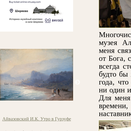
Многочи
музея А
меня свя
от Бога, 
всегда с
будто бы
года, чт
ни один и
Для меня
времени,
наставни
Айвазовский И.К. Утро в Гурзуфе
Тропинин В.А. Портрет Бо
(Портрет дамы)