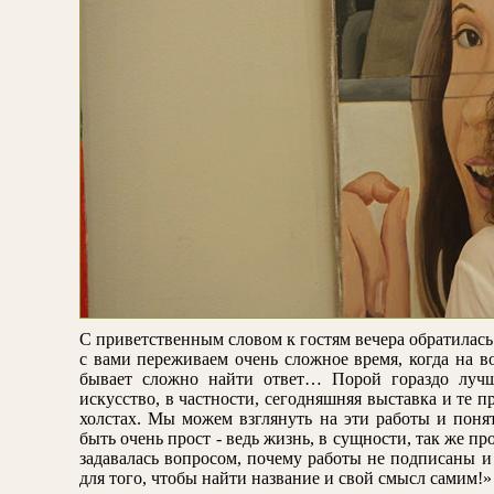
С приветственным словом к гостям вечера обратилас
с вами переживаем очень сложное время, когда на в
бывает сложно найти ответ… Порой гораздо лучш
искусство, в частности, сегодняшняя выставка и те 
холстах. Мы можем взглянуть на эти работы и поня
быть очень прост - ведь жизнь, в сущности, так же пр
задавалась вопросом, почему работы не подписаны и
для того, чтобы найти название и свой смысл самим!»