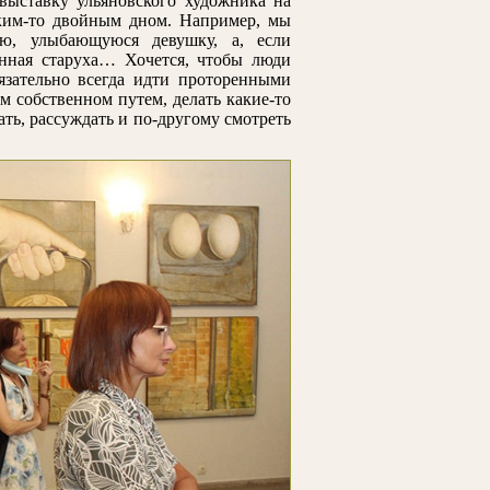
 выставку ульяновского художника на
аким-то двойным дном. Например, мы
ую, улыбающуюся девушку, а, если
енная старуха… Хочется, чтобы люди
язательно всегда идти проторенными
м собственном путем, делать какие-то
ть, рассуждать и по-другому смотреть