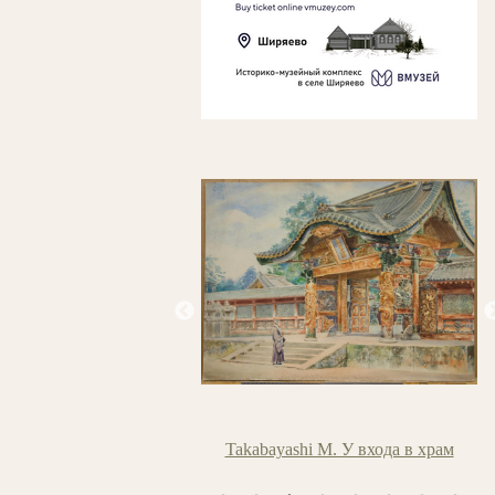
yashi M. У входа в храм
Айвазовский И.К. Утро в Гурзуфе