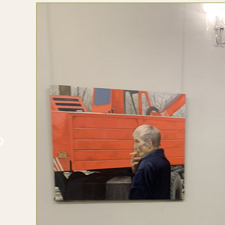
Аверьянов Б.Я. Вечереет
Laurens J. Делакруа Э. Полож
во гроб