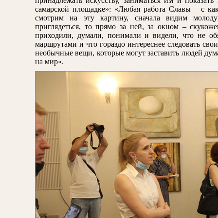
принадлежать искусству, заниматься им и показать
самарской площадке»: «Любая работа Славы – с к
смотрим на эту картину, сначала видим молод
приглядеться, то прямо за ней, за окном – скукож
приходили, думали, понимали и видели, что не об
маршрутами и что гораздо интереснее следовать свои
необычные вещи, которые могут заставить людей дума
на мир».