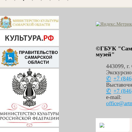
©ГБУК "Сама
музей"
443099
,
г.
Экскурсио
+7 (846
Выставочн
+7 (846
e-mail:
office@art