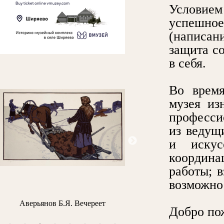
Условие
успешное
(написан
защита с
в себя.
Во время
музея из
професси
из ведущ
и искус
координа
работы; 
возможнос
Аверьянов Б.Я. Вечереет
Архипов М.В. Портрет про
Добро по
Н.Н. Простосердова