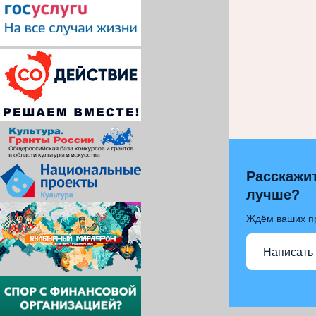
Расскажит
лучше?
Ждём ваших п
Написать