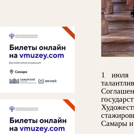
1 июля 
талантли
Соглаше
госуда
Художес
стажиров
Самары и