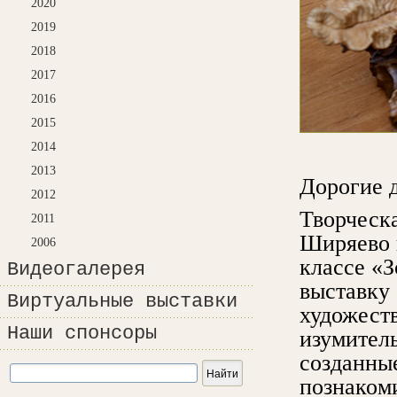
2020
2019
2018
2017
2016
2015
2014
2013
Дорогие д
2012
Творческ
2011
Ширяево п
2006
классе «З
Видеогалерея
выставку 
Виртуальные выставки
художеств
Наши спонсоры
изумител
созданные
познаком