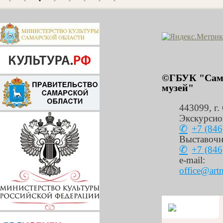
©ГБУК "Сама
музей"
443099
,
г.
Экскурсио
+7 (846
Выставочн
+7 (846
e-mail:
office@art