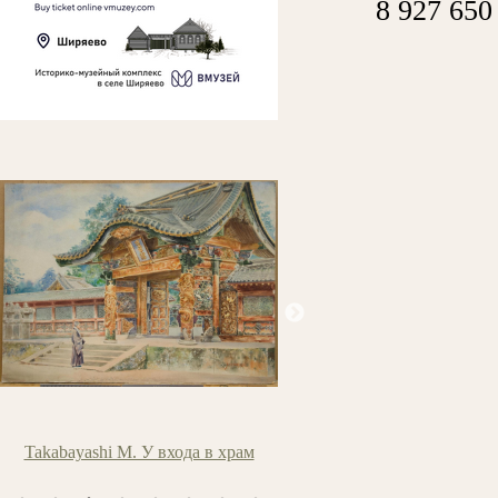
8 927 650
Takabayashi M. У входа в храм
Ледантю М.В. Кожевники н