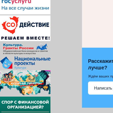
Расскажит
лучше?
Ждём ваших п
Написать