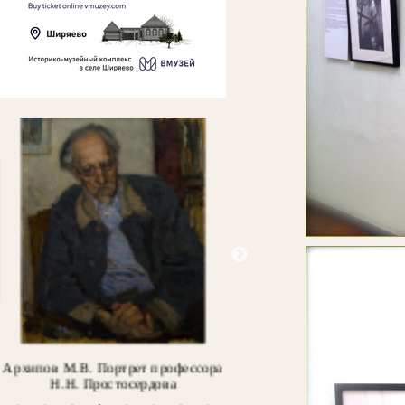
Тропинин В.А. Портрет Боцигетти
Верещагин П.П. Вид Ни
(Портрет дамы)
Новгорода