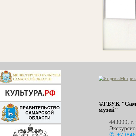
©ГБУК "Сама
музей"
443099
,
г.
Экскурсио
+7 (846