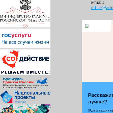
e-mail:
office@art
Расскажит
лучше?
Ждём ваших п