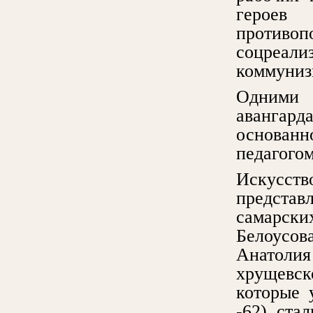
героев 
против
соцреал
коммуниз
Одними 
авангард
основанн
педагого
Искусств
предста
самарск
Белоусо
Анатолия
хрущевс
которые 
-62), ста