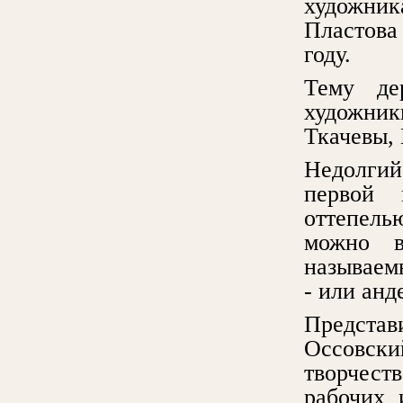
художник
Пластова
году.
Тему де
художник
Ткачевы,
Недолгий
первой 
оттепель
можно в
называем
- или анд
Представ
Оссовск
творчест
рабочих 