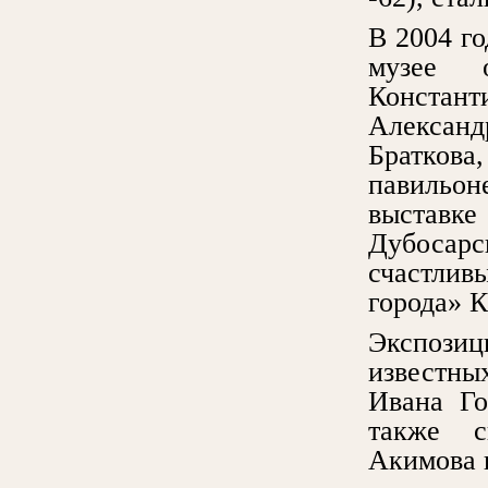
В 2004 го
музее о
Констант
Александ
Братков
павильон
выставк
Дубосар
счастлив
города» К
Экспозиц
известны
Ивана Го
также с
Акимова 