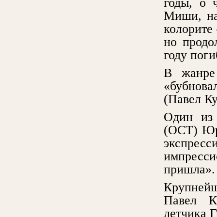
годы, о 
Миши, на
колорите 
но продо
году поги
В жанре
«бубнова
(Павел Ку
Один из 
(ОСТ) Юр
экспрес
импресси
пришла».
Крупней
Павел К
летчика Г