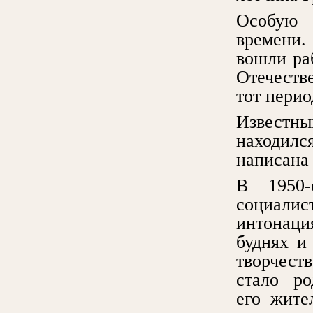
Особую 
времени. 
вошли ра
Отечеств
тот перио
Известны
находил
написана
В 1950-
социали
интонаци
буднях и
творчест
стало ро
его жите