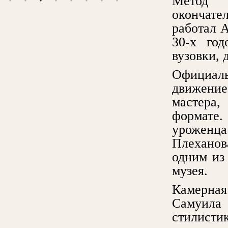
Метод 
окончат
работал А
30-х год
вузовки, 
Официал
движение
мастера
формате.
уроженца
Плеханов
одним из
музея.
Камерная
Самуила 
стилисти