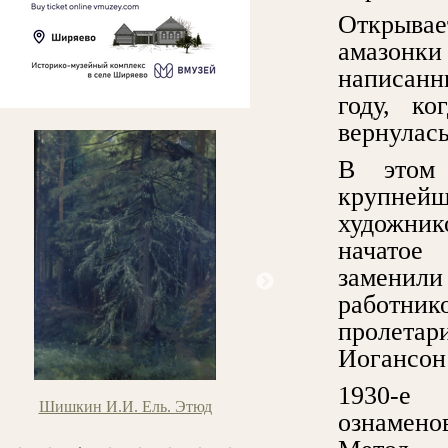
Открыва
амазонки
написанн
году, ко
вернулас
В этом 
крупнейш
художник
начатое
заменили
работни
пролетари
Иогансон
1930-е 
Шишкин И.И. Ель. Этюд
Маковский В.Е. Две сестры (Дв
ознамен
дочери)