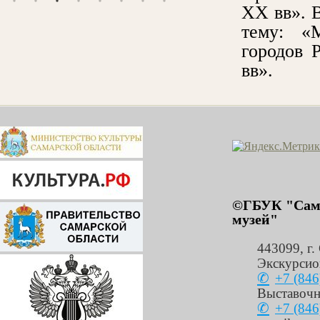
XX вв». 
тему: «
городов 
вв».
©ГБУК "Сама
музей"
443099
,
г.
Экскурсио
+7 (846
Выставочн
+7 (846