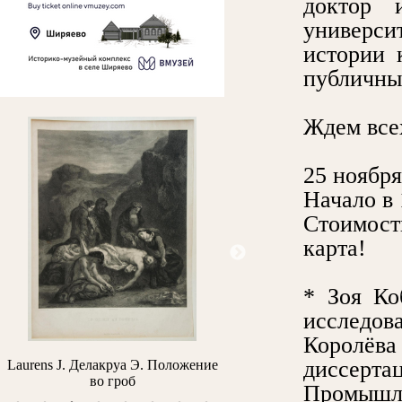
доктор 
универси
истории 
публичны
Ждем всех
25 ноября
Начало в 
Стоимост
карта!
* Зоя Ко
исследов
Королёва
диссерт
Laurens J. Делакруа Э. Положение
Архипов М.В. Портрет про
во гроб
Н.Н. Простосердова
Промышле