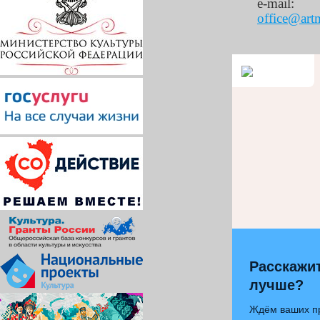
e-mail:
office@art
Расскажит
лучше?
Ждём ваших п