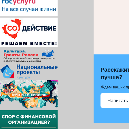
Расскажит
лучше?
Ждём ваших п
Написать