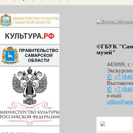
©ГБУК "Сама
музей"
443099
,
г.
Экскурсио
+7 (846
Выставочн
+7 (846
e-mail:
office@art