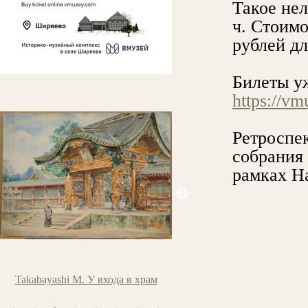
Такое нел
ч. Стоимо
рублей дл
Билеты у
https://v
Ретроспе
собрания 
рамках Н
Takabayashi M. У входа в храм
Шишкин И.И. Ель. Эт