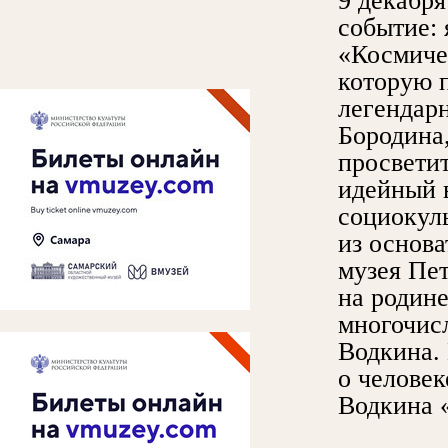
9 декабря
событие: 
«Космиче
которую п
легендар
Бородина
просветит
идейный 
социокул
из основ
музея Пе
на родине
многочис
Водкина.
о человек
Водкина «