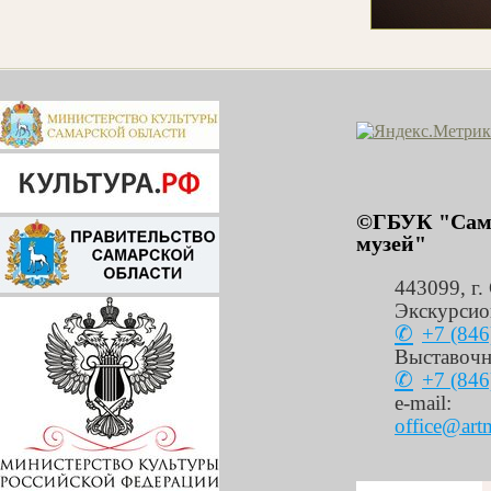
©ГБУК "Сама
музей"
443099
,
г.
Экскурсио
+7 (846
Выставочн
+7 (846
e-mail:
office@art