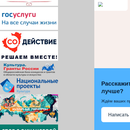
Расскажит
лучше?
Ждём ваших п
Написать