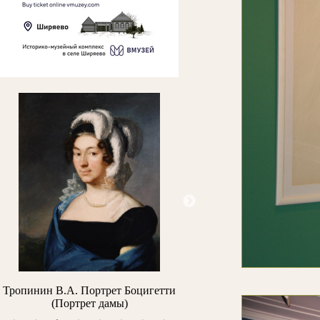
етти
Айвазовский И.К. Утро в Гурзуфе
Архипов М.В. Портрет
Н.Н. Простосе