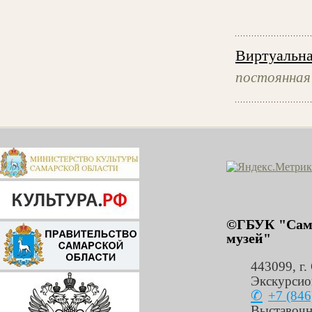
Виртуальна
постоянная
©ГБУК "Сама
музей"
443099
,
г.
Экскурсио
+7 (846
Выставочн