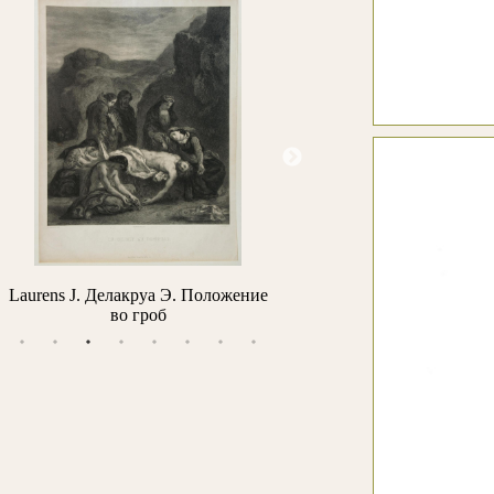
Архипов М.В. Портрет профессора
Айвазовский И.К. Утро в 
Н.Н. Простосердова