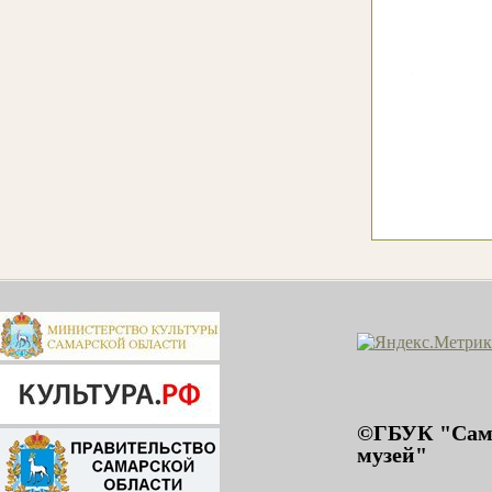
©ГБУК "Сама
музей"