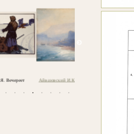
Айвазовский И.К. Утро в Гурзуфе
Верещагин П.П. Вид Ни
Новгорода