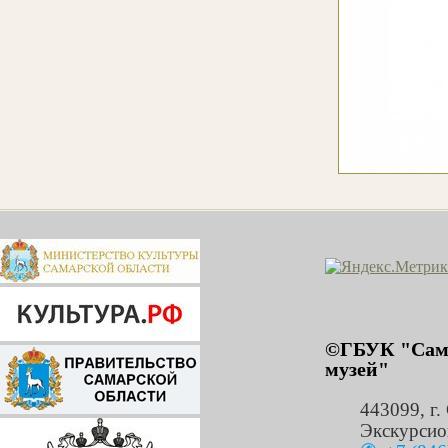
©ГБУК "Сама
музей"
443099
,
г.
Экскурсио