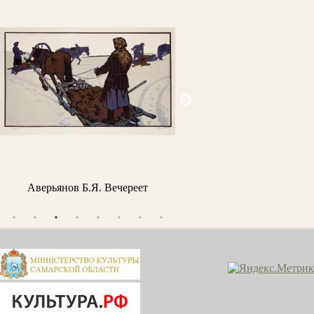
Аверьянов Б.Я. Вечереет
Айвазовский И.К. Утро в Г