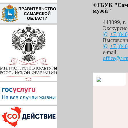
©ГБУК "Сама
музей"
443099
,
г.
Экскурсио
+7 (846
Выставочн
+7 (846
e-mail:
office@art