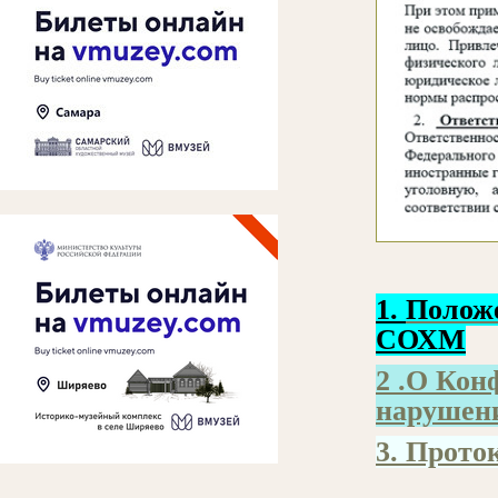
1.
Положе
СОХМ
2 .О Кон
нарушен
3. Прото