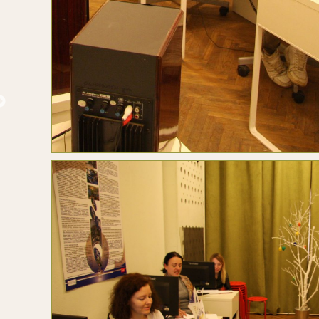
Верещагин П.П. Вид Нижнего
Laurens J. Делакруа Э. Полож
Новгорода
во гроб