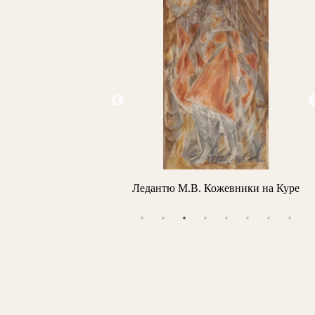
 М.В. Кожевники на Куре
Архипов М.В. Портрет профессора
Н.Н. Простосердова