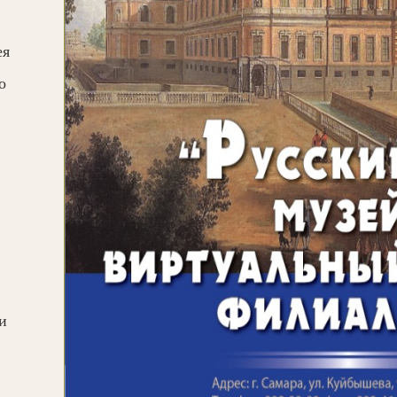
ея
о
и