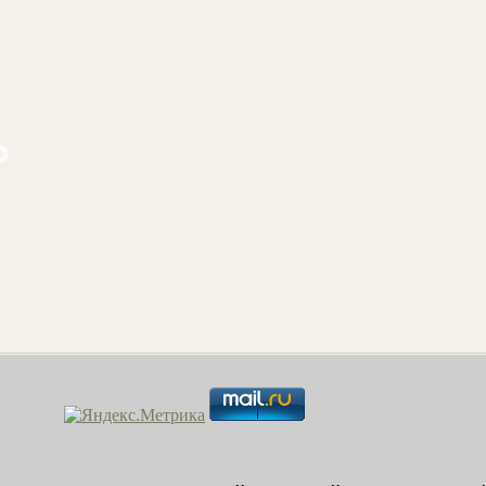
и на Куре
Laurens J. Делакруа Э. Положение
Аверьянов Б
во гроб