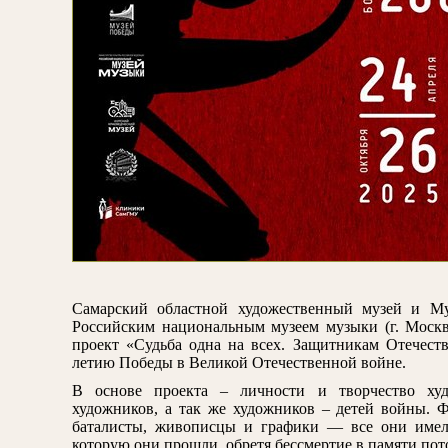
Самарский областной художественный музей и Му
Российским национальным музеем музыки (г. Моск
проект «Судьба одна на всех. Защитникам Отечеств
летию Победы в Великой Отечественной войне.
В основе проекта – личности и творчество ху
художников, а так же художников – детей войны. 
баталисты, живописцы и графики — все они имели
которую они прошли, обретя бессмертие в памяти пото