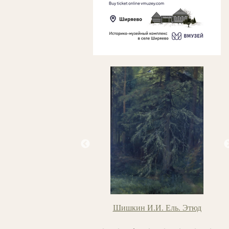
ьянов Б.Я. Вечереет
Шишкин И.И. Ель. Этюд
Л