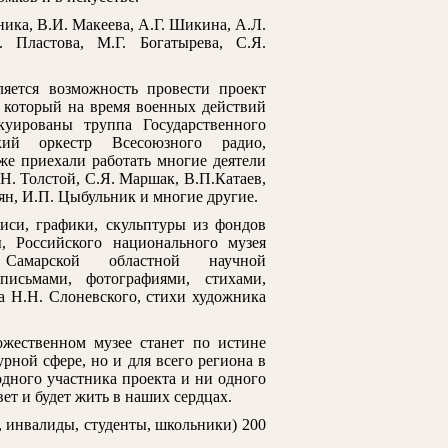
ика, В.И. Макеева, А.Г. Шикина, А.Л.
 Пластова, М.Г. Богатырева, С.Я.
яется возможность провести проект
 который на время военных действий
уированы труппа Государственного
кий оркестр Всесоюзного радио,
кже приехали работать многие деятели
Н. Толстой, С.Я. Маршак, В.П.Катаев,
ян, И.П. Цыбульник и многие другие.
иси, графики, скульптуры из фондов
, Российского национального музея
 Самарской областной научной
исьмами, фотографиями, стихами,
 Н.Н. Слоневского, стихи художника
ожественном музее станет по истине
рной сфере, но и для всего региона в
дного участника проекта и ни одного
ет и будет жить в наших сердцах.
етти
Маковский В.Е. Две сестры (Две
Верещагин П.П. Вид
, инвалиды, студенты, школьники) 200
дочери)
Новгорода