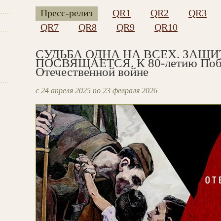
Пресс-релиз
QR1
QR2
QR3
QR7
QR8
QR9
QR10
СУДЬБА ОДНА НА ВСЕХ. ЗАЩ
ПОСВЯЩАЕТСЯ. К 80-летию Побе
Отечественной войне
с 24 апреля 2025 по 23 февраля 2026