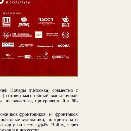
зей Победы (г.Москва) совместно с
ва) готовят масштабный выставочный
а посвящается», приуроченный к 80-
дожников-фронтовиков и фронтовых
Фронтовые художники, портретисты и
 одну на всех судьбу. Войну, через
мков и в искусстве.