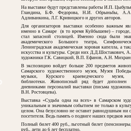
На выставке будут представлены работы И.П. Цыбульн
Гландина, Б.Ф. Федорова, Н.И. Обрыньбы, А.А.
Адливанкина, Л.Г. Кривицкого и других авторов.
Для организаторов выставки особенно важным явл
именно в Самаре (в то время Куйбышеве) – городе,
стал запасной столицей. Именно сюда были эвак
академического Большого театра, Симфоничес
Ленинградская академическая хоровая капелла, а та
искусства и культуры. Среди них Д.Д.Шостакович, А.
художники Г.К. Савицкий, В.П. Ефанов, А.Н. Михран
В экспозицию войдет больше 200 предметов живоп
Самарского художественного музея, Музея Победы
музыки, Курского краеведческого музея,
библиотеки. Живописный ряд будет дополнен п
дневниками персоналий выставки (письма художника
В.Н. Ростовцева).
Выставка «Судьба одна на всех» в Самарском худ
уникальным и значимым событием не только в культу
целом. Она безусловно не оставит равнодушным ни о
посетителя. Ведь память о подвиге наших предков жив
едантю М.В. Кожевники на Куре
Тропинин В.А. Портрет Боциг
Полный билет 400 руб., льготный билет (пенсионеры
(Портрет дамы)
руб., дети до 6 лет бесплатно.