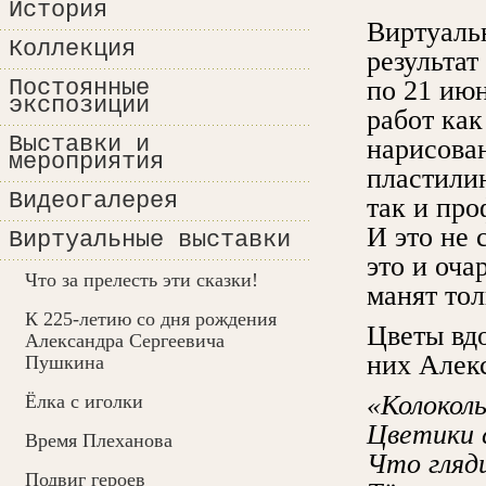
История
Виртуальн
Коллекция
результат
Постоянные
по 21 июн
экспозиции
работ как
Выставки и
нарисова
мероприятия
пластили
Видеогалерея
так и пр
И это не 
Виртуальные выставки
это и оча
Что за прелесть эти сказки!
манят тол
К 225-летию со дня рождения
Цветы вдо
Александра Сергеевича
них Алек
Пушкина
«Колоколь
Ёлка с иголки
Цветики 
Время Плеханова
Что гляд
Подвиг героев