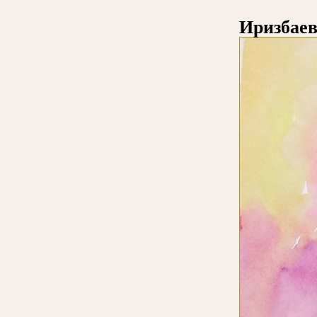
Иризбаев