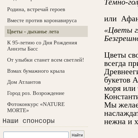
Тёмно-го
Родина, встречай героев
или Афан
Вместе против коронавируса
«Цветы г
Цветы - дыханье лета
Безгрешн
К 95-летию со Дня Рождения
Аннэты Басс
Цветы св
От улыбки станет всем светлей!
всегда пр
Древнеег
Взмах бумажного крыла
букетов 
Дом Атлантов
моря или
Город роз. Возрождение
Констант
Мы желае
Фотоконкурс «NATURE
MORTE»
наслаждат
нежна и 
Наши спонсоры