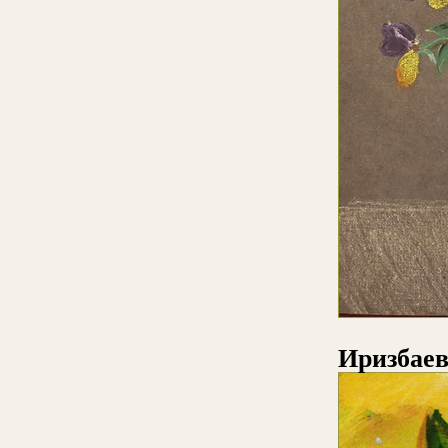
Иризбаев