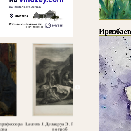
Иризбаев
Laurens J. Делакруа Э. Положение
Шишкин И.И. Ель. Эт
во гроб