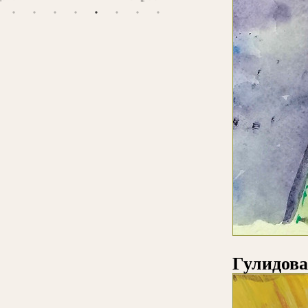
Гулидова