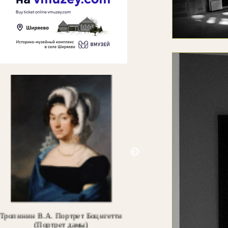
Маковский В.Е. Две сестры (Две
Laurens J. Делакруа Э. По
дочери)
во гроб